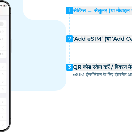
सेटिंग्स → सेलुलर (या मोबाइल 
1
‘Add eSIM’ (या ‘Add Cell
2
QR कोड स्कैन करें / विवरण मैन्
3
eSIM इंस्टॉलेशन के लिए इंटरनेट आव