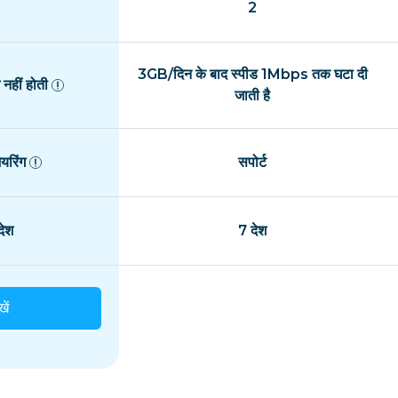
2
3GB/दिन के बाद स्पीड 1Mbps तक घटा दी
नहीं होती
जाती है
यरिंग
सपोर्ट
ेश
7 देश
खें