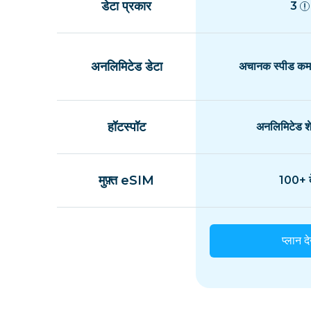
डेटा प्रकार
3
अनलिमिटेड डेटा
अचानक स्पीड कम 
हॉटस्पॉट
अनलिमिटेड शे
मुफ़्त eSIM
100+ द
प्लान दे