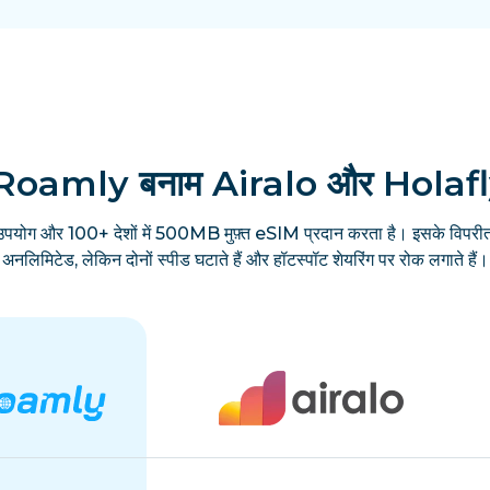
Roamly बनाम Airalo और Holaf
उपयोग और 100+ देशों में 500MB मुफ़्त eSIM प्रदान करता है। इसके विपरीत
अनलिमिटेड, लेकिन दोनों स्पीड घटाते हैं और हॉटस्पॉट शेयरिंग पर रोक लगाते हैं।