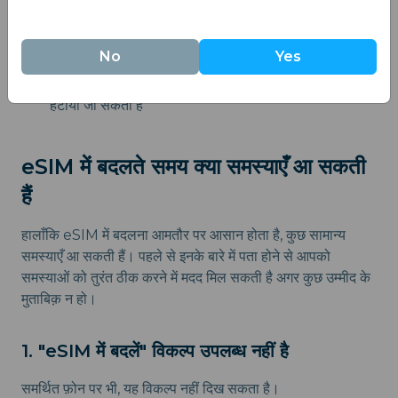
प्रदाता से संपर्क करें
QR कोड को स्कैन करें और सेटअप निर्देशों का पालन करें
No
Yes
आपका eSIM सक्रिय हो जाएगा, और आपकी फिजिकल सिम को
हटाया जा सकता है
eSIM में बदलते समय क्या समस्याएँ आ सकती
हैं
हालाँकि eSIM में बदलना आमतौर पर आसान होता है, कुछ सामान्य
समस्याएँ आ सकती हैं। पहले से इनके बारे में पता होने से आपको
समस्याओं को तुरंत ठीक करने में मदद मिल सकती है अगर कुछ उम्मीद के
मुताबिक़ न हो।
1. "eSIM में बदलें" विकल्प उपलब्ध नहीं है
समर्थित फ़ोन पर भी, यह विकल्प नहीं दिख सकता है।