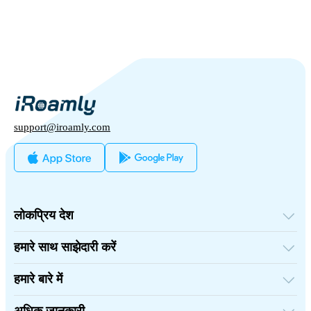
support@iroamly.com
लोकप्रिय देश
संयुक्त राज्य अमेरिका
यूनाइटेड किंगडम
हमारे साथ साझेदारी करें
तुर्की
थोक प्लेटफॉर्म
फ्रांस
संदर्भित करें और कमाएँ
थाईलैंड
हमारे बारे में
संबद्ध कार्यक्रम
जापान
iRoamly के बारे में
API डॉक्युमेंट्स
इटली
संपर्क करें
भारत