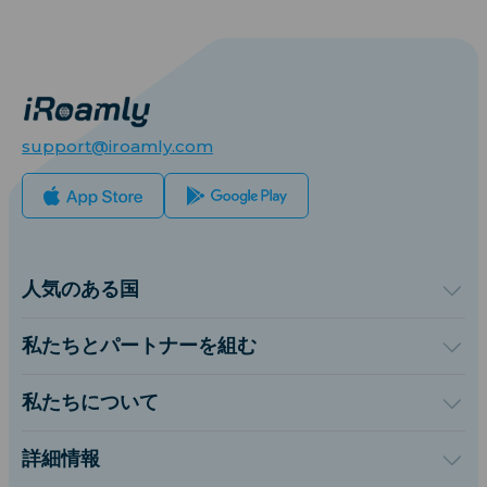
support@iroamly.com
人気のある国
アメリカ合衆国
イギリス
私たちとパートナーを組む
トルコ
卸売プラットフォーム
フランス
紹介して稼ぐ
私たちについて
タイ
アフィリエイトプログラム
iRoamlyについて
日本
API ドキュメント
お問い合わせ
イタリア
詳細情報
インド
サポートセンター