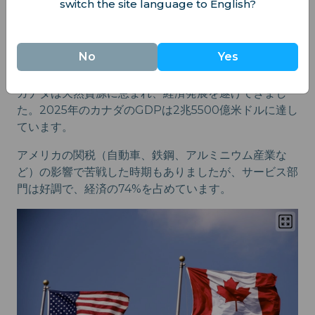
switch the site language to English?
No
Yes
経済比較
カナダは天然資源に恵まれ、経済発展を遂げてきまし
た。2025年のカナダのGDPは2兆5500億米ドルに達し
ています。
アメリカの関税（自動車、鉄鋼、アルミニウム産業な
ど）の影響で苦戦した時期もありましたが、サービス部
門は好調で、経済の74%を占めています。