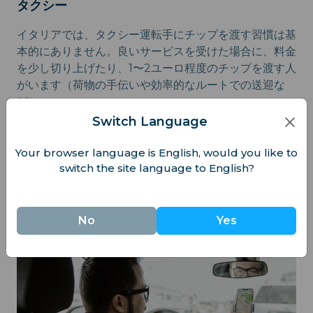
タクシー
イタリアでは、タクシー運転手にチップを渡す習慣は基
本的にありません。良いサービスを受けた場合に、料金
を少し切り上げたり、1〜2ユーロ程度のチップを渡す人
がいます（荷物の手伝いや効率的なルートでの送迎な
ど）。
Switch Language
Uberやライドシェアサービス
Your browser language is English, would you like to
Uberなどのアプリは、ローマやミラノなどの主要都市
switch the site language to English?
でのみ利用可能です。アプリを通じてチップを支払う習
慣は一般的ではありませんが、非常に良いサービスを受
けた場合は、支払うことも可能です。
No
Yes