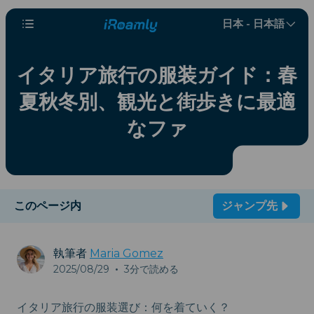
日本 - 日本語
イタリア旅行の服装ガイド：春
夏秋冬別、観光と街歩きに最適
なファ
このページ内
ジャンプ先
執筆者
Maria Gomez
2025/08/29
•
3分で読める
イタリア旅行の服装選び：何を着ていく？