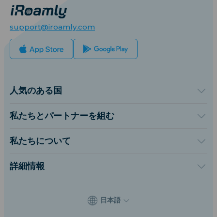
support@iroamly.com
人気のある国
アメリカ合衆国
イギリス
私たちとパートナーを組む
トルコ
卸売プラットフォーム
フランス
紹介して稼ぐ
私たちについて
タイ
アフィリエイトプログラム
iRoamlyについて
日本
API ドキュメント
お問い合わせ
イタリア
詳細情報
インド
サポートセンター
スペイン
データ計算機
eSIMレビュー
日本語
著者チーム