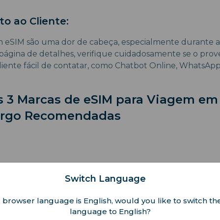
o ao Cliente:
 eSIM são uma dor de cabeça, especialmente durante a 
página de detalhes, verifique cuidadosamente se o prov
cliente fácil de contatar, como Chatbot Online, WhatsApp
is 3 Marcas de eSIM para Viagem em
rgo Recomendadas
s são o principal produto da Airalo. Além disso, oferece 
Switch Language
 para viajantes em Luxemburgo. Colaborando com operador
range, a Airalo decide fornecer uma rede estável para o
 browser language is English, would you like to switch the
am um chatbot online para solucionar problemas de eSIM.
language to English?