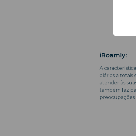
iRoamly:
A característi
diários a tota
atender às sua
também faz par
preocupações s