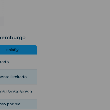
uxemburgo
Holafly
itado
ente ilimitado
10/15/20/30/60/90
mb por dia