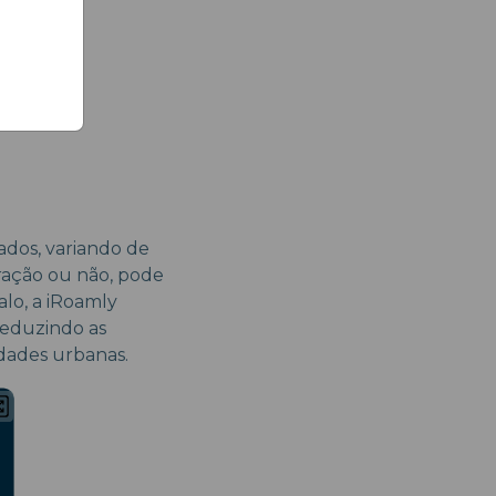
ados, variando de
uração ou não, pode
lo, a iRoamly
reduzindo as
dades urbanas.