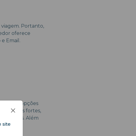
viagem. Portanto,
edor oferece
 e Email.
diferentes opções
as locais fortes,
s clientes. Além
 site