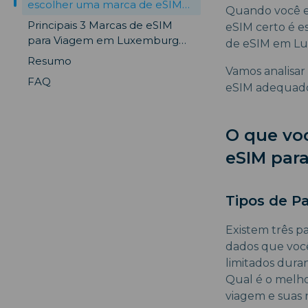
escolher uma marca de eSIM
Quando você es
para viagem?
Principais 3 Marcas de eSIM
eSIM certo é es
para Viagem em Luxemburgo
de eSIM em Lux
Recomendadas
Resumo
Vamos analisar 
FAQ
eSIM adequado.
O que vo
eSIM par
Tipos de P
Existem três pac
dados que você
limitados duran
Qual é o melho
viagem e suas 