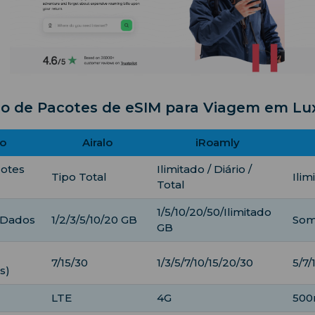
o de Pacotes de eSIM para Viagem em L
o
Airalo
iRoamly
cotes
Ilimitado / Diário /
Tipo Total
Ilim
Total
1/5/10/20/50/Ilimitado
 Dados
1/2/3/5/10/20 GB
Som
GB
7/15/30
1/3/5/7/10/15/20/30
5/7/
s)
LTE
4G
500