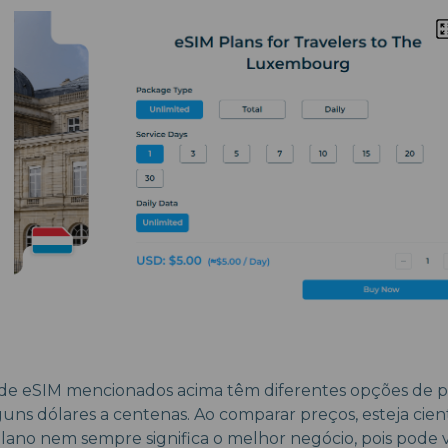
 de eSIM mencionados acima têm diferentes opções de p
guns dólares a centenas. Ao comparar preços, esteja cie
plano nem sempre significa o melhor negócio, pois pode