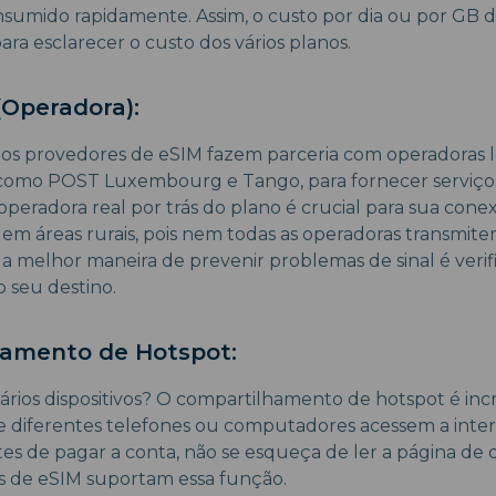
nsumido rapidamente. Assim, o custo por dia ou por GB 
ara esclarecer o custo dos vários planos.
(Operadora):
s provedores de eSIM fazem parceria com operadoras l
omo POST Luxembourg e Tango, para fornecer serviços d
 operadora real por trás do plano é crucial para sua conex
em áreas rurais, pois nem todas as operadoras transmit
, a melhor maneira de prevenir problemas de sinal é verif
 seu destino.
hamento de Hotspot:
ários dispositivos? O compartilhamento de hotspot é incr
e diferentes telefones ou computadores acessem a int
es de pagar a conta, não se esqueça de ler a página de 
s de eSIM suportam essa função.