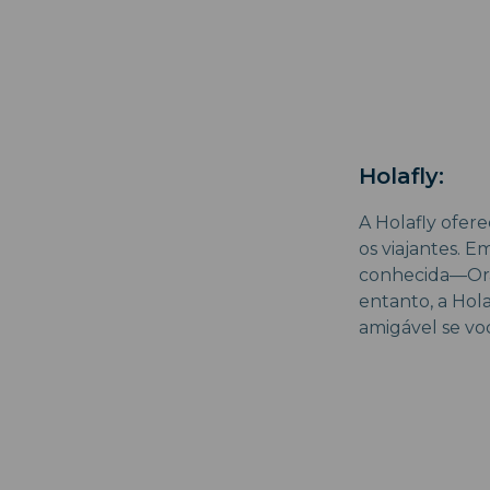
Holafly:
A Holafly ofer
os viajantes. 
conhecida—Oran
entanto, a Hol
amigável se você