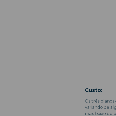
Custo:
Os três planos
variando de al
mais baixo do 