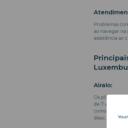
Atendiment
Problemas com
ao navegar na 
assistência ao 
Principa
Luxembu
Airalo:
Os planos totai
de 7 a 30 dias
como Tango e O
Your
disso, eles us