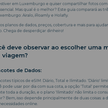
tiver em Luxemburgo e quiser compartilhar fotos com su
sencial. Mas qual é o melhor? Este guia comparará as trê
emburgo: Airalo, iRoamly e Holafly.
os planos de dados, preços, cobertura e mais para ajudar
 Chega de desperdiçar dinheiro!
cê deve observar ao escolher uma 
a viagem?
acotes de Dados:
otes típicos de eSIM: Diário, Total e Ilimitado. 'Diário' l
 pode usar por dia com sua cota, a opção 'Total' permit
te toda a duração, e o plano 'Ilimitado' não limita o co
r? Bem, isso depende principalmente de duas coisas: a 
necessidades online.