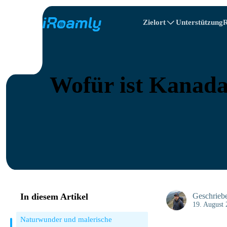
Zielort
Unterstützung
R
Lokale eSIMs
Reiseplan
Alle Ziele
Alle Reiseziele
Albanien
Canada
Regionale eSIMs
Wofür ist Kanada
Bulgarien
Kongo
In diesem Artikel
Geschrieb
19. August
Naturwunder und malerische