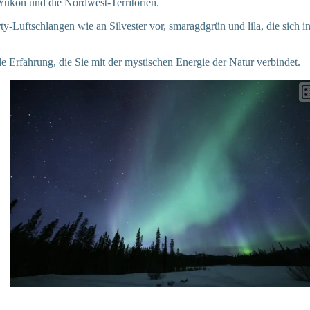
 Yukon und die Nordwest-Territorien.
arty-Luftschlangen wie an Silvester vor, smaragdgrün und lila, die sich
elle Erfahrung, die Sie mit der mystischen Energie der Natur verbindet.