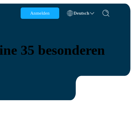
Anmelden
Deutsch
Belgien
Brunei
ine 35 besonderen
Chile
China
Tschechische Republik
Dänemark
Estland