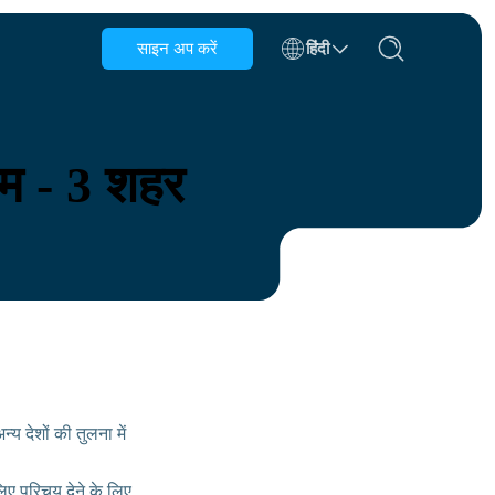
साइन अप करें
हिंदी
बेल्जियम
ब्रुनेई
्रम - 3 शहर
चिली
चीन
चेक गणराज्य
डेनमार्क
एस्टोनिया
्य देशों की तुलना में
िए परिचय देने के लिए