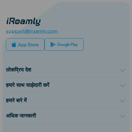
support@iroamly.com
लोकप्रिय देश
संयुक्त राज्य अमेरिका
यूनाइटेड किंगडम
हमारे साथ साझेदारी करें
तुर्की
थोक प्लेटफॉर्म
फ्रांस
संदर्भित करें और कमाएँ
हमारे बारे में
थाईलैंड
संबद्ध कार्यक्रम
iRoamly के बारे में
जापान
API डॉक्युमेंट्स
संपर्क करें
इटली
अधिक जानकारी
भारत
सहायता केंद्र
स्पेन
डेटा कैलकुलेटर