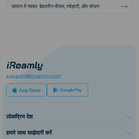
जापान में नवंबर: बेहतरीन मौसम, त्योहारों, और भोजन
support@iroamly.com
लोकप्रिय देश
संयुक्त राज्य अमेरिका
यूनाइटेड किंगडम
हमारे साथ साझेदारी करें
तुर्की