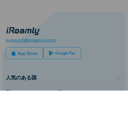
support@iroamly.com
人気のある国
アメリカ合衆国
イギリス
私たちとパートナーを組む
トルコ
卸売プラットフォーム
フランス
紹介して稼ぐ
私たちについて
タイ
アフィリエイトプログラム
iRoamlyについて
日本
API ドキュメント
お問い合わせ
イタリア
詳細情報
インド