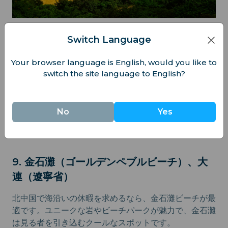
Switch Language
8. 鼓浪嶼、厦門（福建省）
Your browser language is English, would you like to
厦門からフェリーで短時間で行ける鼓浪嶼は、美しいビ
switch the site language to English?
ーチと歴史ある文化が調和した静かなオアシスです。
穏やかな海岸、歴史的な邸宅、そして車の乗り入れが禁
止されているため、カップルやゆっくり旅を楽しむ人、
No
Yes
写真愛好家に最適です。曲がりくねる小道を散策し、静
寂な空気を味わってください。
9. 金石灘（ゴールデンペブルビーチ）、大
連（遼寧省）
北中国で海沿いの休暇を求めるなら、金石灘ビーチが最
適です。ユニークな岩やビーチパークが魅力で、金石灘
は見る者を引き込むクールなスポットです。