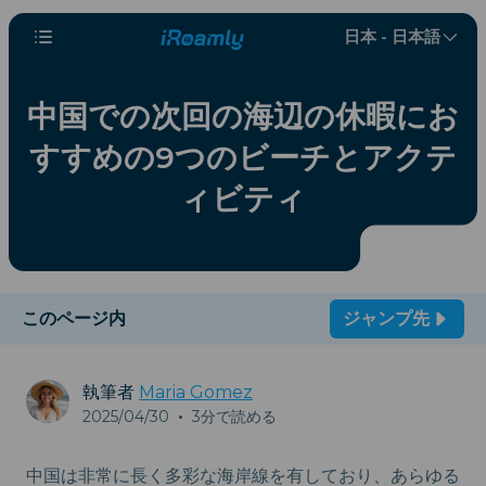
日本 - 日本語
中国での次回の海辺の休暇にお
すすめの9つのビーチとアクテ
ィビティ
このページ内
ジャンプ先
執筆者
Maria Gomez
2025/04/30
•
3分で読める
中国は非常に長く多彩な海岸線を有しており、あらゆる