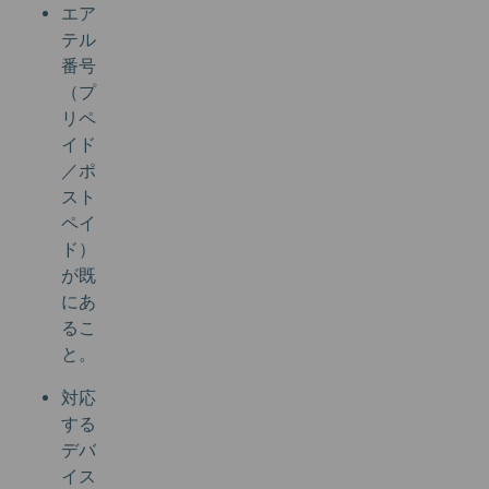
エア
テル
番号
（プ
リペ
イド
／ポ
スト
ペイ
ド）
が既
にあ
るこ
と。
対応
する
デバ
イス