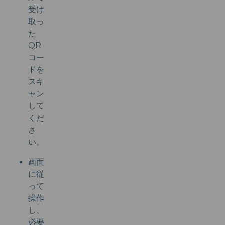
受け
取っ
た
QR
コー
ドを
スキ
ャン
して
くだ
さ
い。
画面
に従
って
操作
し、
必要