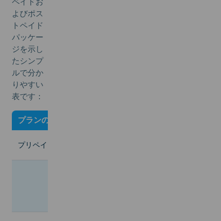
ペイドお
よびポス
トペイド
パッケー
ジを示し
たシンプ
ルで分か
りやすい
表です：
プランの種類
価格 (₹)
データ & 有効
1 GB/日、24日
プリペイド
₹299
有効期間
1.5 GB/日、28
₹349
の有効期間