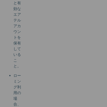
と有
効な
エア
テル
アカ
ウン
トを
保有
して
いる
こ
と。
ロー
ミン
グ利
用の
場
合、