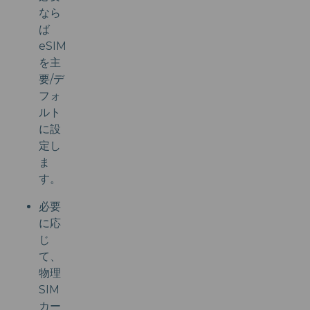
なら
ば
eSIM
を主
要/デ
フォ
ルト
に設
定し
ま
す。
必要
に応
じ
て、
物理
SIM
カー