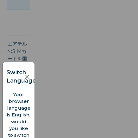
₹999/月
150 GB + 繰越
190 GB–
₹1,199 +/月
320 GB（階層別
+ 繰越
エアテル
のSIMカ
ードを国
際ローミ
Switch
ングで利
Language
用する場
合は、エ
Your
アテルの
browser
国際ロー
language
ミングサ
is English,
ービスプ
would
ランに加
you like
入する必
to switch