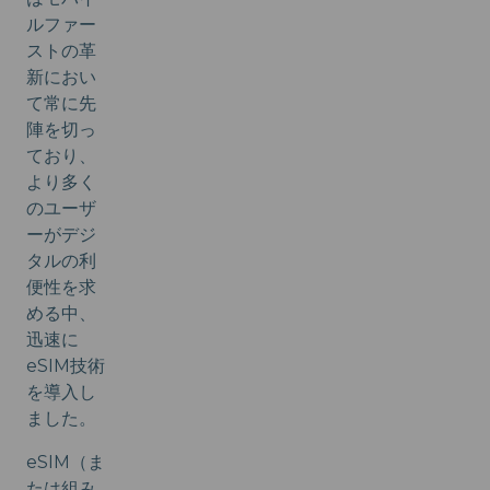
ルファー
ストの革
新におい
て常に先
陣を切っ
ており、
より多く
のユーザ
ーがデジ
タルの利
便性を求
める中、
迅速に
eSIM技術
を導入し
ました。
eSIM（ま
たは組み