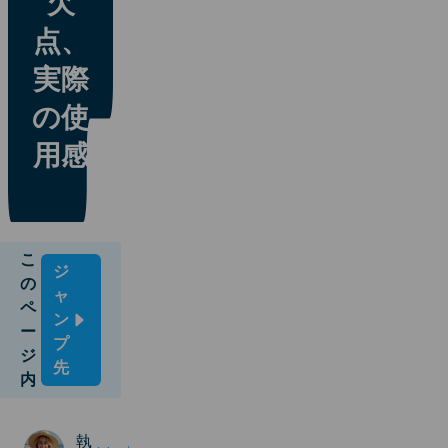
欠
点、
実際
の使
用感
こ
ジ
の
ャ
ペ
ン
ー
プ
ジ
先
内
執