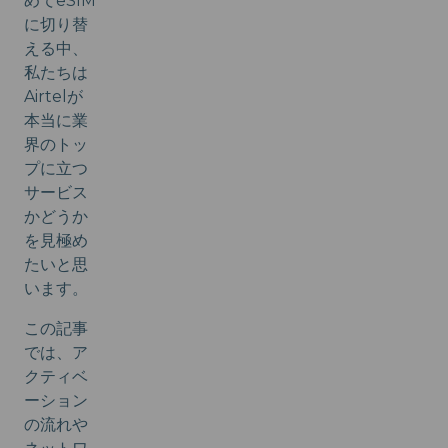
めてeSIM
に切り替
える中、
私たちは
Airtelが
本当に業
界のトッ
プに立つ
サービス
かどうか
を見極め
たいと思
います。
この記事
では、ア
クティベ
ーション
の流れや