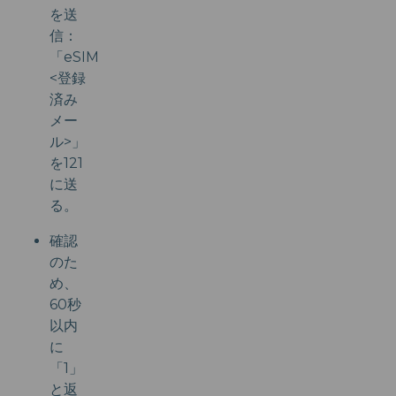
を送
信：
「eSIM
<登録
済み
メー
ル>」
を121
に送
る。
確認
のた
め、
60秒
以内
に
「1」
と返