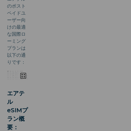
のポスト
ペイドユ
ーザー向
けの最適
な国際ロ
ーミング
プランは
以下の通
りです：
エアテ
ル
eSIMプ
ラン概
要：