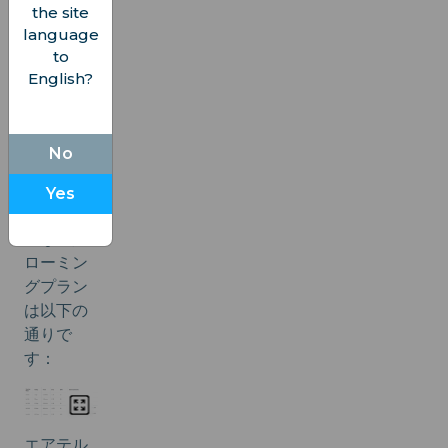
要があり
the site
ます。
language
to
公式の推
English?
奨によれ
ば、エア
テルのプ
No
リペイド
ユーザー
Yes
向けの最
適な国際
ローミン
グプラン
は以下の
通りで
す：
エアテル