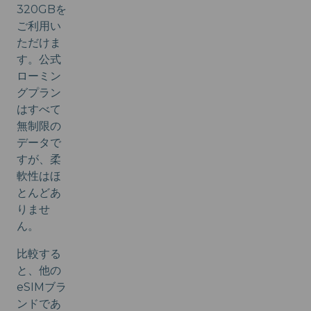
320GBを
ご利用い
ただけま
す。公式
ローミン
グプラン
はすべて
無制限の
データで
すが、柔
軟性はほ
とんどあ
りませ
ん。
比較する
と、他の
eSIMブラ
ンドであ