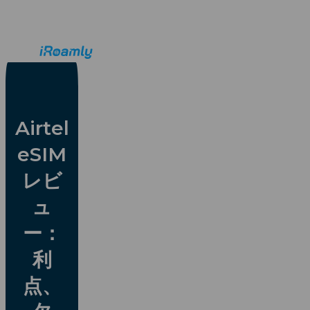
日
本 -
日
本
語
Airtel
eSIM
レビ
ュ
ー：
利
点、