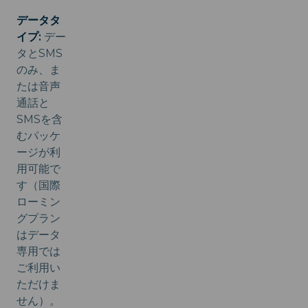
データタ
イプ:
デー
タとSMS
のみ、ま
たは音声
通話と
SMSを含
むパッケ
ージが利
用可能で
す（国際
ローミン
グプラン
はデータ
専用では
ご利用い
ただけま
せん）。