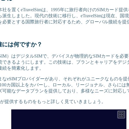
社を置くeTravelSimは、1995年に旅行者向けのSIMカード
llularから派生しました。現代の技術に移行し、eTravelSimは現在
を必要とする国際旅行者に対応するため、グローバル接続を提供
正確には何ですか？
みSIM）はデジタルSIMで、デバイスが物理的なSIMカードを
続できるようにします。この技術は、プランとキャリアをデジ
接続を簡素化します。
まなeSIMプロバイダーがあり、それぞれがユニークなものを
100カ国以上をカバーし、ローカル、リージョナル、さらには
ズ可能なデータプランを提供しており、多様なニーズに対応し
elSimが提供するものをもっと詳しく見ていきましょう。