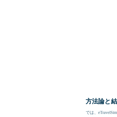
方法論と
では、eTrav