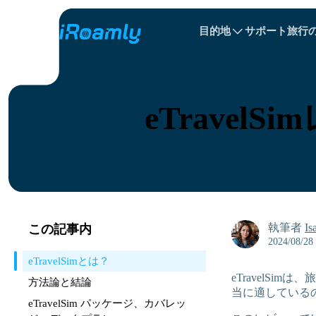
目的地
サポート
旅行
ローカル eSIM
旅程
All 目的地s
All 目的地s
アルバニア
中国
リージョナル eSIM
eTravel
ブルガリア
コンゴ
ドミニカ共和国
執筆者
Is
この記事内
2024/08/28
eTravelSimとは？
eTravelS
方法論と結論
当に適している
eTravelSim パッケージ、カバレッ