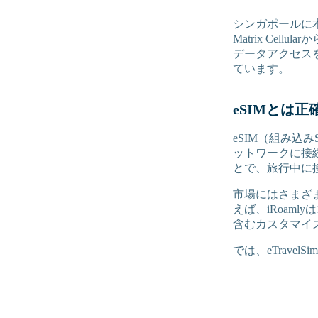
シンガポールに本
Matrix Ce
データアクセス
ています。
eSIMとは
eSIM（組み込
ットワークに接
とで、旅行中に
市場にはさまざ
えば、
iRoamly
は
含むカスタマイ
では、eTrav