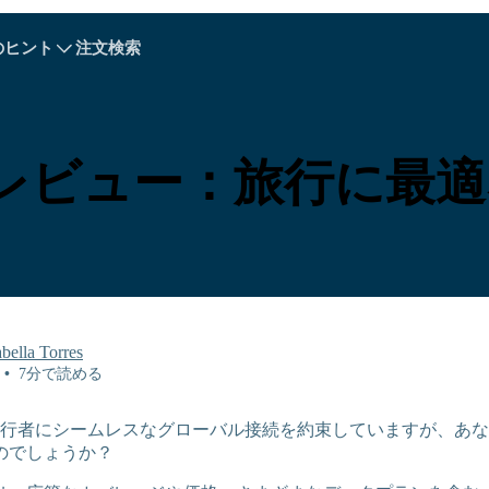
のヒント
注文検索
A - E
A - E
F - I
F - I
J - O
J - O
P - S
P - S
T - V
T - V
オーストリア
ヨーロッパ
ベラルーシ
Simレビュー：旅行に最
カンボジア
カナダ
クロアチア
キプロス
エクアドル
エジプト
abella Torres
•
7分で読める
imは、旅行者にシームレスなグローバル接続を約束していますが、
のでしょうか？
Explore All 目的地s