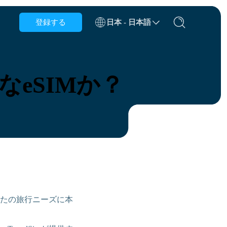
登録する
日本 - 日本語
ベルギー
ブルネイ
適なeSIMか？
チリ
中国
チェコ共和国
デンマーク
エストニア
あなたの旅行ニーズに本