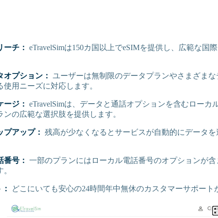
リーチ：
eTravelSimは150カ国以上でeSIMを提供し、広範
タオプション：
ユーザーは無制限のデータプランやさまざまな
る使用ニーズに対応します。
ケージ：
eTravelSimは、データと通話オプションを含むロー
ランの広範な選択肢を提供します。
ップアップ：
残高が少なくなるとサービスが自動的にデータを
。
話番号：
一部のプランにはローカル電話番号のオプションが含
す。
ト：
どこにいても安心の24時間年中無休のカスタマーサポート