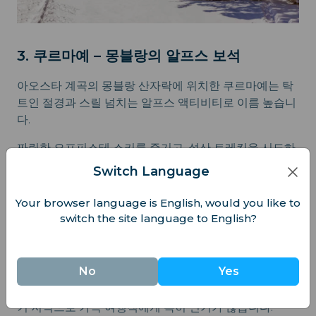
3. 쿠르마예 – 몽블랑의 알프스 보석
아오스타 계곡의 몽블랑 산자락에 위치한 쿠르마예는 탁
트인 절경과 스릴 넘치는 알프스 액티비티로 이름 높습니
다.
짜릿한 오프피스테 스키를 즐기고, 설산 트레킹을 시도하
거나, 온천에서 휴식을 취해보세요. 몽블랑 스카이웨이 케
Switch Language
이블카를 타고 숨 막힐 듯 아름다운 경치를 감상하는 것도
잊지 마세요.
Your browser language is English, would you like to
switch the site language to English?
4. 로카라소 – 이탈리아 중부의 숨겨진 스키
명소
No
Yes
아브루초 주에 있는 로카라소는 따뜻한 분위기와 넓은 스
키 지역으로 가족 여행객에게 특히 인기가 많습니다.