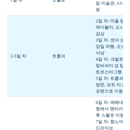
1일 차
오슬로
립 미술관, 시내 
핑
2일 차: 마을 탐험,
케이블카, 도시 
감상
3일 차: 센야 섬
당일 여행, 오로라
사냥
2-5일 차
트롬쇠
4일 차: 크발로야
링바쇠야 섬 탐험,
토르스바그행 페
5일 차: 트롬쇠 
방문, 보트 타고 
포텐으로 이동
6일 차: 에베네스
항에서 렌터카 대
후 스볼로 이동
7일 차: 함노이까
드라이브