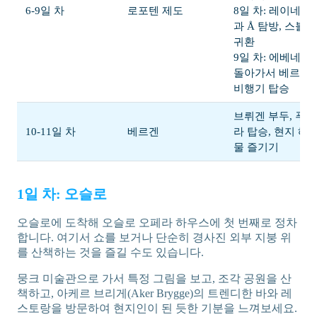
6-9일 차
로포텐 제도
8일 차: 레이네 
과 Å 탐방, 스볼로
귀환
9일 차: 에베네스
돌아가서 베르겐
비행기 탑승
브뤼겐 부두, 푸
10-11일 차
베르겐
라 탑승, 현지 해
물 즐기기
1일 차: 오슬로
오슬로에 도착해 오슬로 오페라 하우스에 첫 번째로 정차
합니다. 여기서 쇼를 보거나 단순히 경사진 외부 지붕 위
를 산책하는 것을 즐길 수도 있습니다.
뭉크 미술관으로 가서 특정 그림을 보고, 조각 공원을 산
책하고, 아케르 브리게(Aker Brygge)의 트렌디한 바와 레
스토랑을 방문하여 현지인이 된 듯한 기분을 느껴보세요.