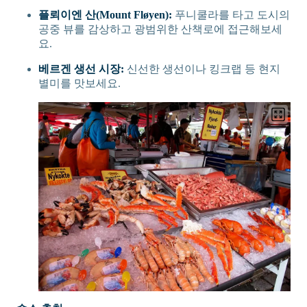
플뢰이엔 산(Mount Fløyen):
푸니쿨라를 타고 도시의
공중 뷰를 감상하고 광범위한 산책로에 접근해보세
요.
베르겐 생선 시장:
신선한 생선이나 킹크랩 등 현지
별미를 맛보세요.