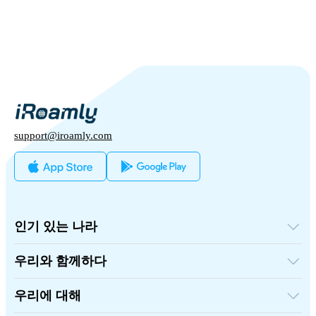
support@iroamly.com
인기 있는 나라
미국
영국
우리와 함께하다
터키
도매 플랫폼
프랑스
추천하고 벌다
태국
우리에 대해
제휴 프로그램
일본
iRoamly에 대하여
API 문서