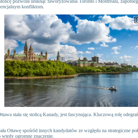
tolicę pozwolił uniknąć faworyzowania Toronto i Montrealu, zapobieg
tencjalnym konfliktom.
 Ottawa stała się stolicą Kanady, jest fascynująca. Kluczową rolę odegr
ła Ottawę spośród innych kandydatów ze względu na strategiczne poł
o wtedy ogromne znaczenie.