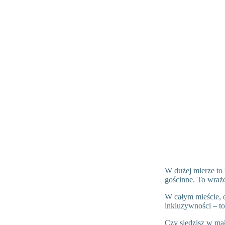
W dużej mierze to 
gościnne. To wraż
W całym mieście, o
inkluzywności – to
Czy siedzisz w mał