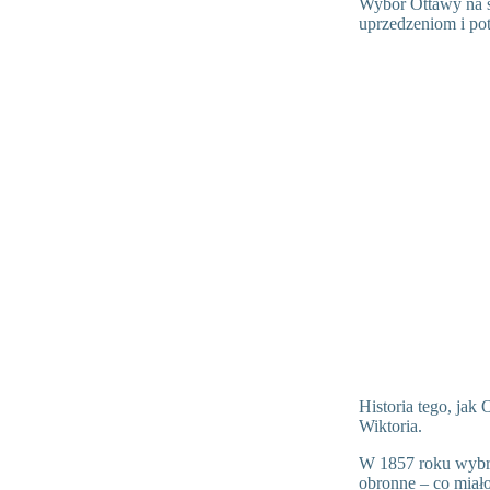
Wybór Ottawy na s
uprzedzeniom i po
Historia tego, jak
Wiktoria.
W 1857 roku wybra
obronne – co miał