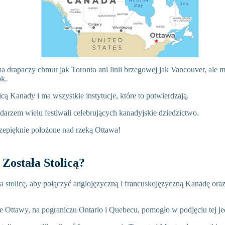
 drapaczy chmur jak Toronto ani linii brzegowej jak Vancouver, ale 
ok.
licą Kanady i ma wszystkie instytucje, które to potwierdzają.
darzem wielu festiwali celebrujących kanadyjskie dziedzictwo.
rzepięknie położone nad rzeką Ottawa!
Została Stolicą?
 stolicę, aby połączyć anglojęzyczną i francuskojęzyczną Kanadę o
e Ottawy, na pograniczu Ontario i Quebecu, pomogło w podjęciu tej je