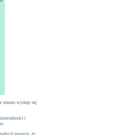
e miasto wydaje się
óżnorodności i
a.
radycji sprawia, że