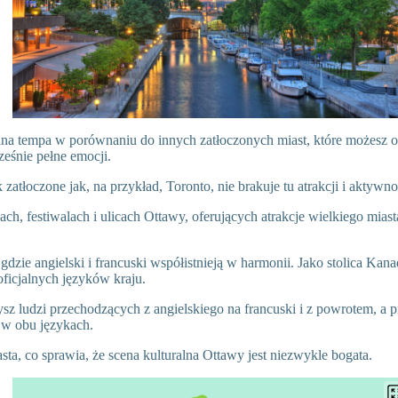
na tempa w porównaniu do innych zatłoczonych miast, które możesz o
ześnie pełne emocji.
k zatłoczone jak, na przykład, Toronto, nie brakuje tu atrakcji i aktywno
ch, festiwalach i ulicach Ottawy, oferujących atrakcje wielkiego miast
gdzie angielski i francuski współistnieją w harmonii. Jako stolica Kanad
icjalnych języków kraju.
ysz ludzi przechodzących z angielskiego na francuski i z powrotem, a p
 w obu językach.
sta, co sprawia, że scena kulturalna Ottawy jest niezwykle bogata.