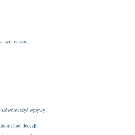
ma swój własny,
raz zrównoważyć wpływy
dnomyślnej decyzji.