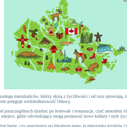
zasługa mieszkańców, którzy słyną z życzliwości i od razu sprawiają, ż
enie potęguje wielokulturowość Ottawy.
d poszczególnych dzielnic po festiwale i restauracje, czuć atmosferę r
 miejsce, gdzie odwiedzający mogą poznawać nowe kultury i style życi
ym barze, czy spacerujesz po lokalnym targu, ta mieszanka języków i t