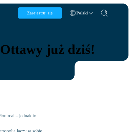
Zarejestruj się
Polski
Azerbejdżan
Bahrajn
Ottawy już dziś!
Bułgaria
Kambodża
Kongo
Chorwacja
Republika Dominikańska
Ekwador
ontreal – jednak to
dróży
tropolia łączy w sobie