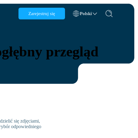
Zarejestruj się
Polski
Azerbejdżan
Bahrajn
ogłębny przegląd
Bułgaria
Kambodża
Kongo
Chorwacja
Republika Dominikańska
Ekwador
zielić się zdjęciami,
ć wybór odpowiedniego
dróży