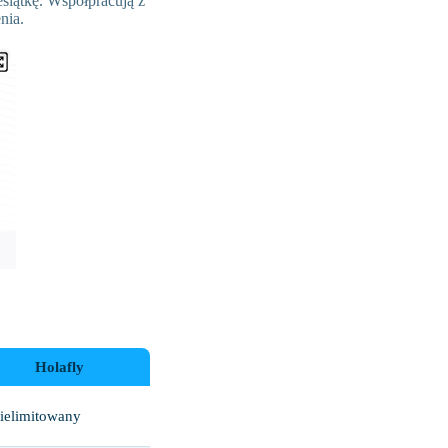
esiątkę. Współpracują z
nia.
Holafly
ielimitowany