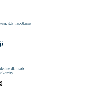
gują, gdy napotkamy
ji
dealne dla osób
nakomity.