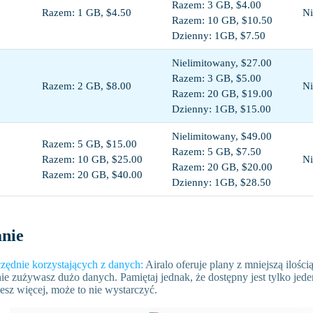
Razem: 3 GB, $4.00
Razem: 1 GB, $4.50
Ni
Razem: 10 GB, $10.50
Dzienny: 1GB, $7.50
Nielimitowany, $27.00
Razem: 3 GB, $5.00
Razem: 2 GB, $8.00
Ni
Razem: 20 GB, $19.00
Dzienny: 1GB, $15.00
Nielimitowany, $49.00
Razem: 5 GB, $15.00
Razem: 5 GB, $7.50
Razem: 10 GB, $25.00
Ni
Razem: 20 GB, $20.00
Razem: 20 GB, $40.00
Dzienny: 1GB, $28.50
nie
zędnie korzystających z danych:
Airalo oferuje plany z mniejszą ilośc
i nie zużywasz dużo danych. Pamiętaj jednak, że dostępny jest tylko jede
jesz więcej, może to nie wystarczyć.