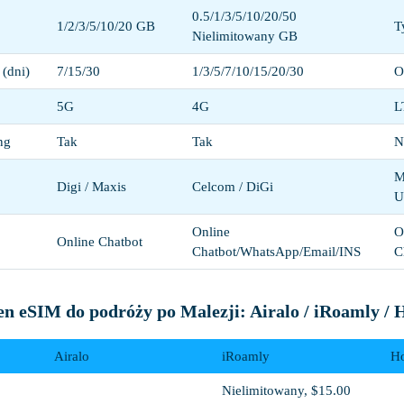
0.5/1/3/5/10/20/50
1/2/3/5/10/20 GB
T
Nielimitowany GB
(dni)
7/15/30
1/3/5/7/10/15/20/30
O
5G
4G
L
ng
Tak
Tak
N
M
Digi / Maxis
Celcom / DiGi
U
Online
O
Online Chatbot
Chatbot/WhatsApp/Email/INS
C
n eSIM do podróży po Malezji: Airalo / iRoamly / H
Airalo
iRoamly
Ho
Nielimitowany, $15.00