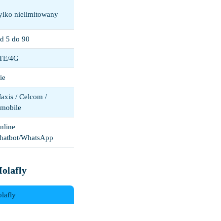
ylko nielimitowany
d 5 do 90
TE/4G
ie
axis / Celcom /
mobile
nline
hatbot/WhatsApp
olafly
lafly