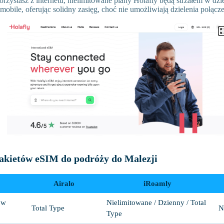
korzystasz z internetu, nielimitowane plany Holafly będą strzałem w dzi
obile, oferując solidny zasięg, choć nie umożliwiają dzielenia połącze
akietów eSIM do podróży do Malezji
Airalo
iRoamly
ów
Nielimitowane / Dzienny / Total
Total Type
N
Type