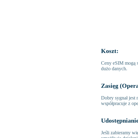
Koszt:
Ceny eSIM mogą się
dużo danych.
Zasięg (Oper
Dobry sygnał jest
współpracuje z ope
Udostępniani
Jeśli zabieramy wi