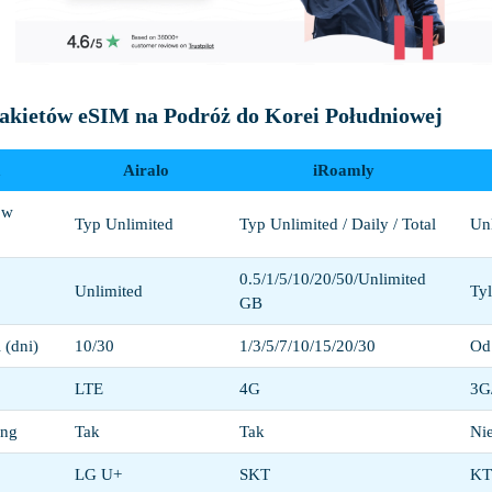
akietów eSIM na Podróż do Korei Południowej
a
Airalo
iRoamly
ów
Typ Unlimited
Typ Unlimited / Daily / Total
Un
0.5/1/5/10/20/50/Unlimited
Unlimited
Ty
GB
 (dni)
10/30
1/3/5/7/10/15/20/30
Od
LTE
4G
3G
ing
Tak
Tak
Ni
LG U+
SKT
KT