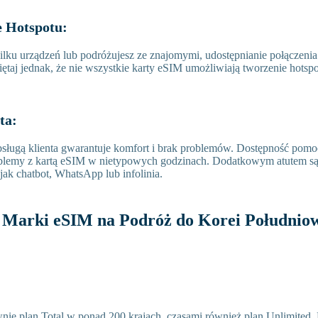
e Hotspotu:
 kilku urządzeń lub podróżujesz ze znajomymi, udostępnianie połączeni
ętaj jednak, że nie wszystkie karty eSIM umożliwiają tworzenie hotsp
ta:
bsługą klienta gwarantuje komfort i brak problemów. Dostępność pomoc
blemy z kartą eSIM w nietypowych godzinach. Dodatkowym atutem są
 jak chatbot, WhatsApp lub infolinia.
e Marki eSIM na Podróż do Korei Południow
wnie plan Total w ponad 200 krajach, czasami również plan Unlimited.