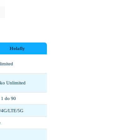
Holafly
limited
lko Unlimited
 1 do 90
/4G/LTE/5G
e