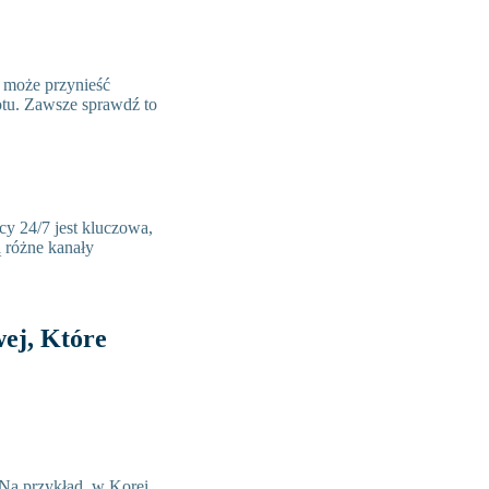
a może przynieść
otu. Zawsze sprawdź to
y 24/7 jest kluczowa,
 różne kanały
ej, Które
 Na przykład, w Korei