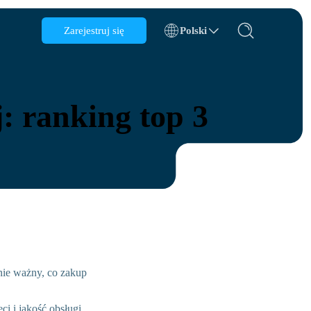
Zarejestruj się
Polski
Azerbejdżan
Bahrajn
: ranking top 3
Bułgaria
Kambodża
Kongo
Chorwacja
Republika Dominikańska
Ekwador
ie ważny, co zakup
dróży
ci i jakość obsługi