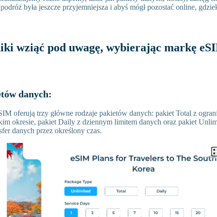
 podróż była jeszcze przyjemniejsza i abyś mógł pozostać online, gdziek
niki wziąć pod uwagę, wybierając markę eS
etów danych:
IM oferują trzy główne rodzaje pakietów danych: pakiet Total z ogran
im okresie, pakiet Daily z dziennym limitem danych oraz pakiet Unli
sfer danych przez określony czas.