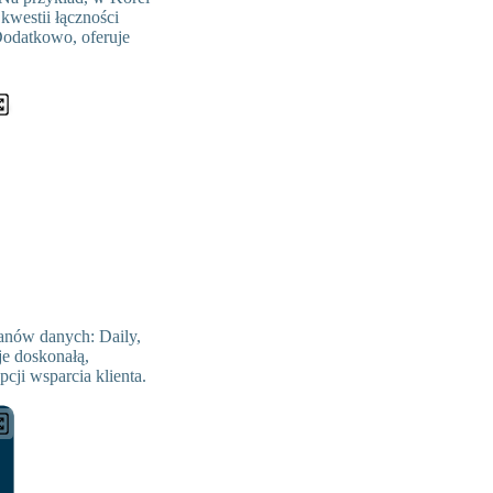
kwestii łączności
Dodatkowo, oferuje
anów danych: Daily,
je doskonałą,
cji wsparcia klienta.