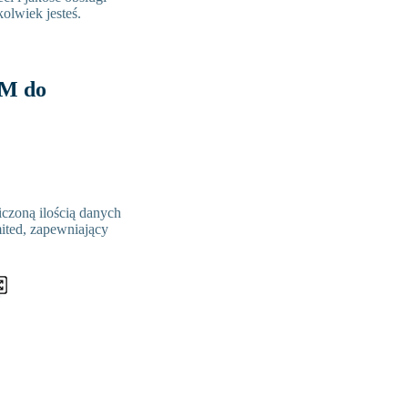
olwiek jesteś.
IM do
iczoną ilością danych
mited, zapewniający