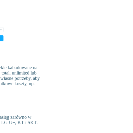
ykle kalkulowane na
total, unlimited lub
 własne potrzeby, aby
atkowe koszty, np.
zasięg zarówno w
 to LG U+, KT i SKT.