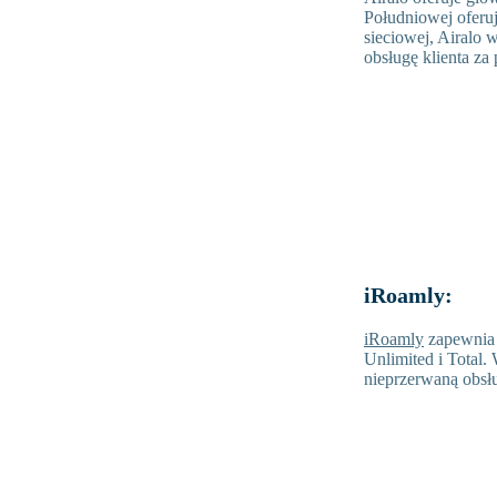
Południowej oferuj
sieciowej, Airalo
obsługę klienta za
iRoamly:
iRoamly
zapewnia 
Unlimited i Total.
nieprzerwaną obsłu