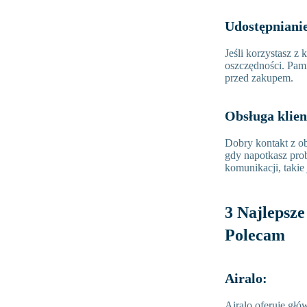
Udostępniani
Jeśli korzystasz z
oszczędności. Pami
przed zakupem.
Obsługa klien
Dobry kontakt z o
gdy napotkasz pro
komunikacji, takie
3 Najlepsz
Polecam
Airalo:
Airalo oferuje głó