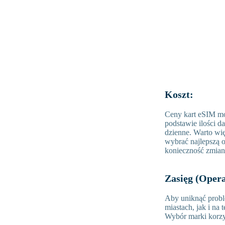
Koszt:
Ceny kart eSIM mo
podstawie ilości da
dzienne. Warto wię
wybrać najlepszą o
konieczność zmian
Zasięg (Opera
Aby uniknąć probl
miastach, jak i na
Wybór marki korzyst