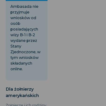
Ambasada nie
przyjmuje
wniosków od
osób
posiadających
wizy B-1 i B-2
wydane przez
Stany
Zjednoczone, w
tym wniosków
składanych
online.
Dla żołnierzy
amerykańskich
Żołnierze i ich rodziny