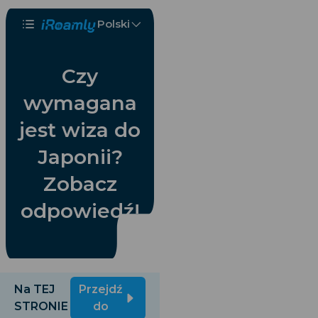
Polski
Czy
wymagana
jest wiza do
Japonii?
Zobacz
odpowiedź!
Na TEJ
Przejdź
STRONIE
do