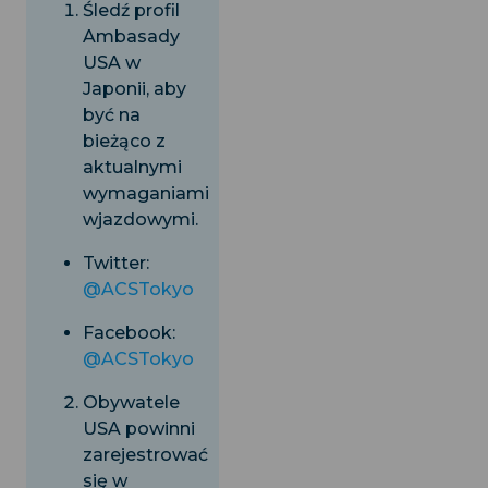
Śledź profil
Ambasady
USA w
Japonii, aby
być na
bieżąco z
aktualnymi
wymaganiami
wjazdowymi.
Twitter:
@ACSTokyo
Facebook:
@ACSTokyo
Obywatele
USA powinni
zarejestrować
się w