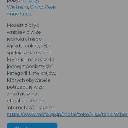
pobyt:
Filipiny
,
Wietnam
,
Chiny
,
Rosja
i
inne kraje
.
Możesz złożyć
wniosek o wizę
jednokrotnego
wjazdu online, jeśli
spełniasz określone
kryteria i należysz do
jednej z poniższych
kategorii. Listę krajów,
których obywatele
potrzebują wizy,
znajdziesz na
oficjalnej stronie
internetowej Japonii:
https://www.mofa.go.jp/mofaj/toko/visa/tanki/other