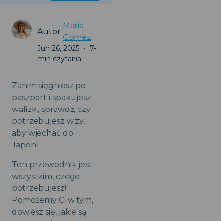
Maria
Autor
Gomez
Jun 26, 2025
•
7-
min czytania
Zanim sięgniesz po
paszport i spakujesz
walizki, sprawdź, czy
potrzebujesz wizy,
aby wjechać do
Japonii.
Ten przewodnik jest
wszystkim, czego
potrzebujesz!
Pomożemy Ci w tym,
dowiesz się, jakie są