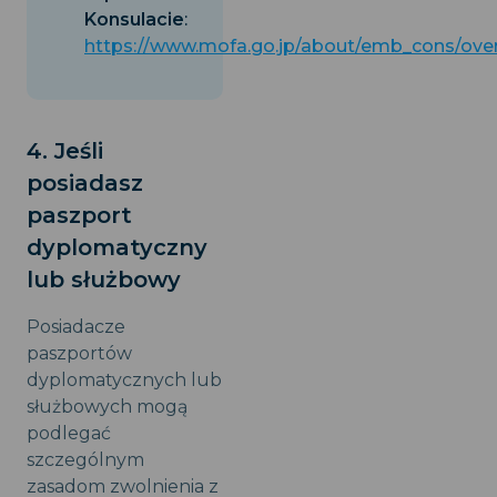
Konsulacie
:
https://www.mofa.go.jp/about/emb_cons/over
4. Jeśli
posiadasz
paszport
dyplomatyczny
lub służbowy
Posiadacze
paszportów
dyplomatycznych lub
służbowych mogą
podlegać
szczególnym
zasadom zwolnienia z