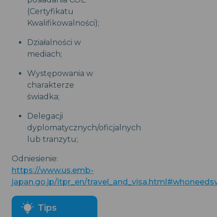
(Certyfikatu
Kwalifikowalności);
Działalności w
mediach;
Występowania w
charakterze
świadka;
Delegacji
dyplomatycznych/oficjalnych
lub tranzytu;
Odniesienie:
https://www.us.emb-
japan.go.jp/itpr_en/travel_and_visa.html#whone