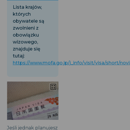
Lista krajów,
których
obywatele są
zwolnieni z
obowiązku
wizowego,
znajduje się
tutaj:
https://www.mofa.go.jp/j_info/visit/visa/short/nov
Jeśli jednak planujesz