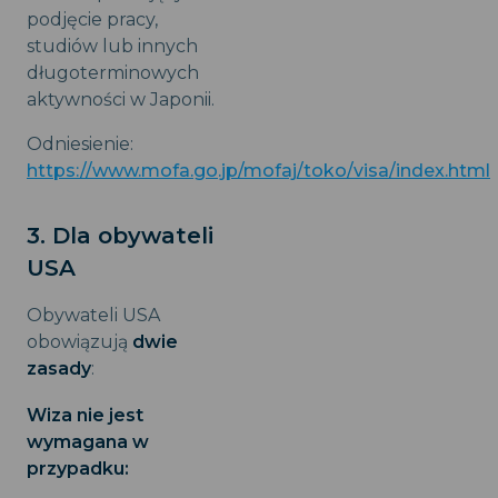
podjęcie pracy,
studiów lub innych
długoterminowych
aktywności w Japonii.
Odniesienie:
https://www.mofa.go.jp/mofaj/toko/visa/index.html
3. Dla obywateli
USA
Obywateli USA
obowiązują
dwie
zasady
:
Wiza nie jest
wymagana w
przypadku: