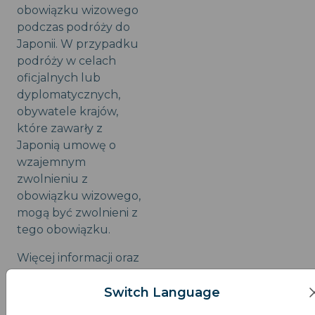
obowiązku wizowego
podczas podróży do
Japonii. W przypadku
podróży w celach
oficjalnych lub
dyplomatycznych,
obywatele krajów,
które zawarły z
Japonią umowę o
wzajemnym
zwolnieniu z
obowiązku wizowego,
mogą być zwolnieni z
tego obowiązku.
Więcej informacji oraz
listę krajów
Switch Language
uprawnionych można
znaleźć na stronie