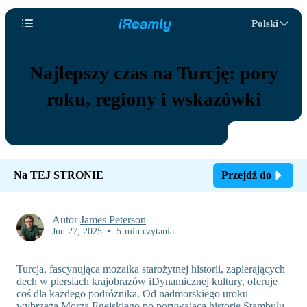
Polski
Najlepszy czas na Turcję: pory
roku, regiony i wskazówki
Na TEJ STRONIE
Przejdź do
Autor
James Peterson
Jun 27, 2025
•
5-min czytania
Turcja, fascynująca mozaika starożytnej historii, zapierających
dech w piersiach krajobrazów iDynamicznej kultury, oferuje
coś dla każdego podróżnika. Od nadmorskiego uroku
wybrzeża Morza Egejskiego po porywającą historię Stambułu