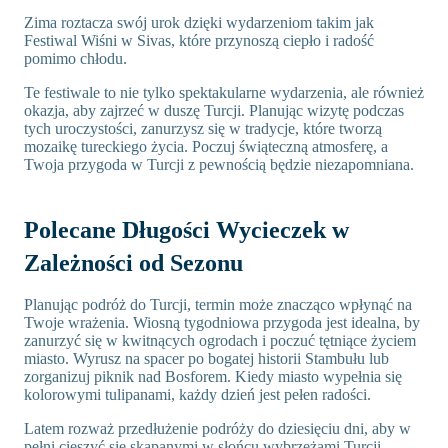
Zima roztacza swój urok dzięki wydarzeniom takim jak
Festiwal Wiśni w Sivas, które przynoszą ciepło i radość
pomimo chłodu.
Te festiwale to nie tylko spektakularne wydarzenia, ale również
okazja, aby zajrzeć w duszę Turcji. Planując wizytę podczas
tych uroczystości, zanurzysz się w tradycje, które tworzą
mozaikę tureckiego życia. Poczuj świąteczną atmosferę, a
Twoja przygoda w Turcji z pewnością będzie niezapomniana.
Polecane Długości Wycieczek w
Zależności od Sezonu
Planując podróż do Turcji, termin może znacząco wpłynąć na
Twoje wrażenia. Wiosną tygodniowa przygoda jest idealna, by
zanurzyć się w kwitnących ogrodach i poczuć tętniące życiem
miasto. Wyrusz na spacer po bogatej historii Stambułu lub
zorganizuj piknik nad Bosforem. Kiedy miasto wypełnia się
kolorowymi tulipanami, każdy dzień jest pełen radości.
Latem rozważ przedłużenie podróży do dziesięciu dni, aby w
pełni cieszyć się skąpanymi w słońcu wybrzeżami Turcji.