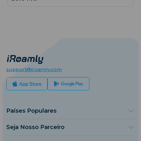
support@iroamly.com
Países Populares
Estados Unidos
Reino Unido
Seja Nosso Parceiro
Turquia
Plataforma de Atacado
França