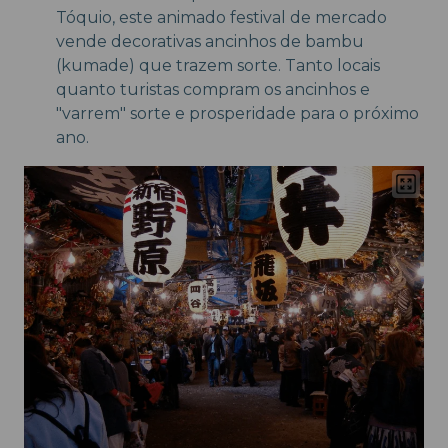
Tóquio, este animado festival de mercado
vende decorativas ancinhos de bambu
(kumade) que trazem sorte. Tanto locais
quanto turistas compram os ancinhos e
"varrem" sorte e prosperidade para o próximo
ano.