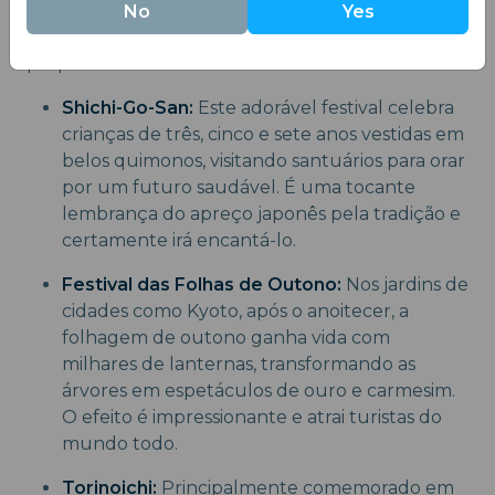
No
Yes
Novembro está repleto de eventos que
proporcionam uma imersão na cultura tradicional:
Shichi-Go-San:
Este adorável festival celebra
crianças de três, cinco e sete anos vestidas em
belos quimonos, visitando santuários para orar
por um futuro saudável. É uma tocante
lembrança do apreço japonês pela tradição e
certamente irá encantá-lo.
Festival das Folhas de Outono:
Nos jardins de
cidades como Kyoto, após o anoitecer, a
folhagem de outono ganha vida com
milhares de lanternas, transformando as
árvores em espetáculos de ouro e carmesim.
O efeito é impressionante e atrai turistas do
mundo todo.
Torinoichi:
Principalmente comemorado em