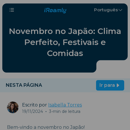
Português
Novembro no Japão: Clima
Perfeito, Festivais e
Comidas
NESTA PÁGINA
Ir para
Escrito por
Isabella Torres
19/11/2024
•
3-min de leitura
Bem-vindo a novembro no Japão!