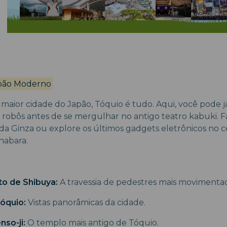
apão Moderno
 maior cidade do Japão, Tóquio é tudo. Aqui, você pode
 robôs antes de se mergulhar no antigo teatro kabuki. 
cada Ginza ou explore os últimos gadgets eletrônicos no 
habara.
o de Shibuya:
A travessia de pedestres mais moviment
Tóquio:
Vistas panorâmicas da cidade.
so-ji:
O templo mais antigo de Tóquio.