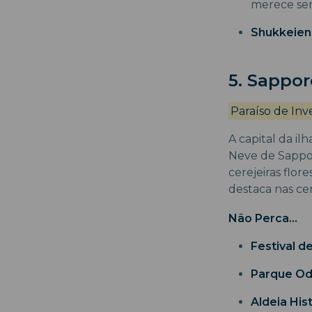
merece ser 
Shukkeien
5. Sappor
Paraíso de Inv
A capital da il
Neve de Sappor
cerejeiras flor
destaca nas ce
Não Perca...
Festival d
Parque Od
Aldeia His