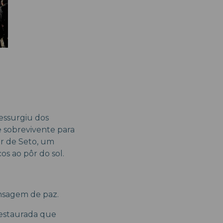
essurgiu dos
 sobrevivente para
or de Seto, um
os ao pôr do sol.
ensagem de paz.
estaurada que