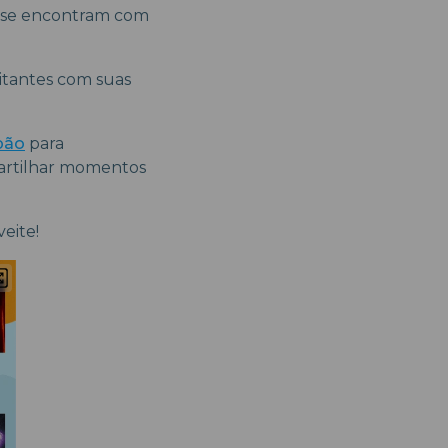
s se encontram com
sitantes com suas
pão
para
artilhar momentos
eite!