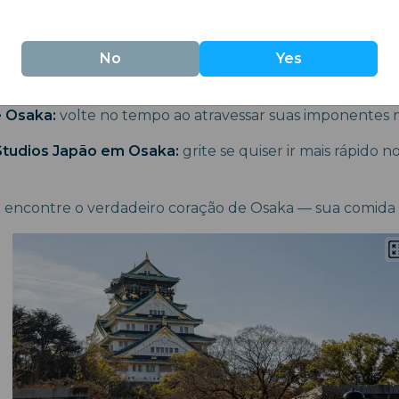
 Kuromon Ichiba, onde o animado passado mercantil da
No
Yes
e Osaka:
volte no tempo ao atravessar suas imponentes 
Studios Japão em Osaka:
grite se quiser ir mais rápido n
:
encontre o verdadeiro coração de Osaka — sua comida 