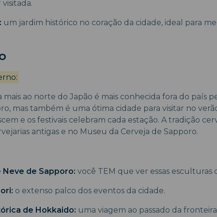
visitada.
:
um jardim histórico no coração da cidade, ideal para me
o
erno:
ha mais ao norte do Japão é mais conhecida fora do país p
o, mas também é uma ótima cidade para visitar no verã
escem e os festivais celebram cada estação. A tradição cer
rvejarias antigas e no Museu da Cerveja de Sapporo.
e Neve de Sapporo:
você TEM que ver essas esculturas 
ori:
o extenso palco dos eventos da cidade.
tórica de Hokkaido:
uma viagem ao passado da fronteir