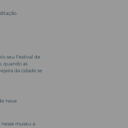
ditação.
elo seu Festival de
o, quando as
vejeira da cidade se
de neve.
a nesse museu a