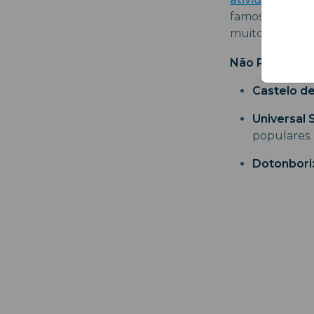
famoso Mercado
muito vivo.
Não Perca...
Castelo d
Universal 
populares.
Dotonbori