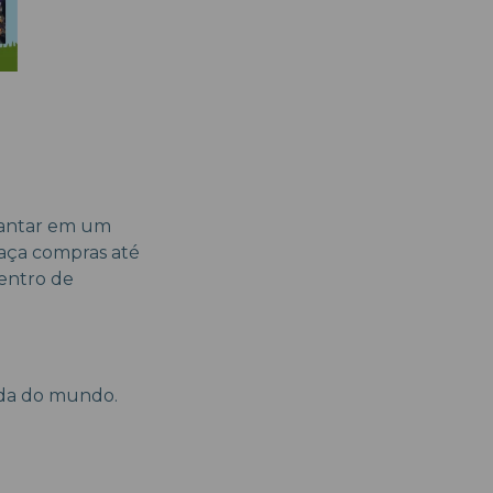
 jantar em um
Faça compras até
centro de
ada do mundo.