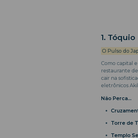
1. Tóquio
O Pulso do J
Como capital e
restaurante de
cair na sofisti
eletrônicos Aki
Não Perca...
Cruzament
Torre de 
Templo Sen