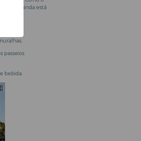
 cidade ainda está
muralhas.
os passeios
e bebida.