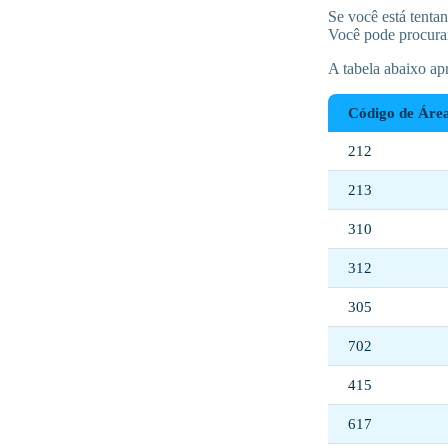
Se você está tenta
Você pode procurar
A tabela abaixo ap
Código de Áre
212
213
310
312
305
702
415
617