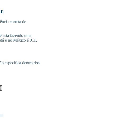
or
ência correta de
cê está fazendo uma
adá e no México é 011,
ão específica dentro dos