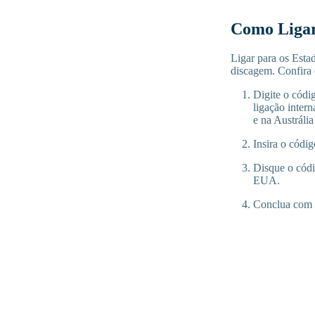
Como Ligar 
Ligar para os Esta
discagem. Confira 
Digite o códi
ligação inter
e na Austráli
Insira o códi
Disque o códi
EUA.
Conclua com o