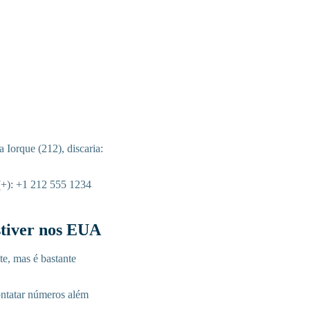
Iorque (212), discaria:
(+): +1 212 555 1234
tiver nos EUA
e, mas é bastante
ontatar números além