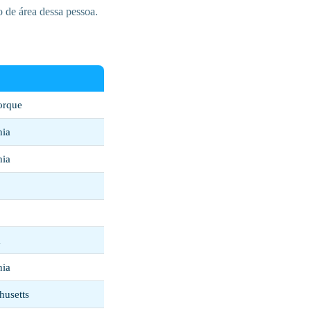
o de área dessa pessoa.
orque
nia
nia
a
nia
husetts