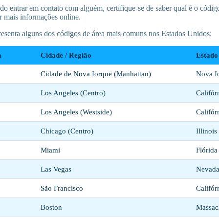
ndo entrar em contato com alguém, certifique-se de saber qual é o códig
 mais informações online.
resenta alguns dos códigos de área mais comuns nos Estados Unidos:
a
Cidade / Região
Estado
Cidade de Nova Iorque (Manhattan)
Nova I
Los Angeles (Centro)
Califór
Los Angeles (Westside)
Califór
Chicago (Centro)
Illinois
Miami
Flórida
Las Vegas
Nevad
São Francisco
Califór
Boston
Massac