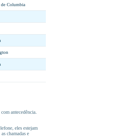
o de Columbia
a
gton
a
e com antecedência.
lefone, eles estejam
, as chamadas e