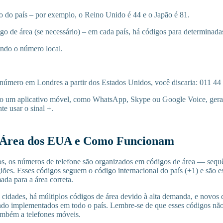
go do país – por exemplo, o Reino Unido é 44 e o Japão é 81.
go de área (se necessário) – em cada país, há códigos para determinada
ndo o número local.
 número em Londres a partir dos Estados Unidos, você discaria: 011 4
ndo um aplicativo móvel, como WhatsApp, Skype ou Google Voice, geral
e usar o sinal +.
 Área dos EUA e Como Funcionam
, os números de telefone são organizados em códigos de área — sequên
giões. Esses códigos seguem o código internacional do país (+1) e são e
da para a área correta.
cidades, há múltiplos códigos de área devido à alta demanda, e novos 
do implementados em todo o país. Lembre-se de que esses códigos não
também a telefones móveis.