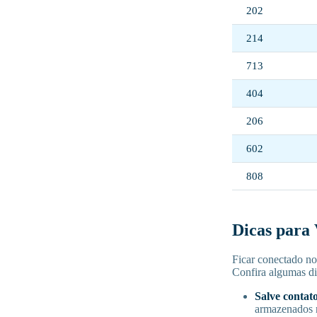
202
214
713
404
206
602
808
Dicas para 
Ficar conectado no
Confira algumas d
Salve contat
armazenados 