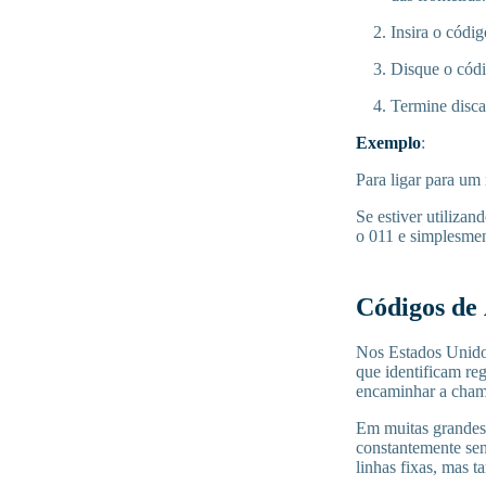
Insira o códi
Disque o códi
Termine disca
Exemplo
:
Para ligar para um
Se estiver utiliza
o 011 e simplesment
Códigos de
Nos Estados Unidos
que identificam re
encaminhar a chama
Em muitas grandes 
constantemente sen
linhas fixas, mas 