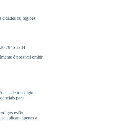
s cidades ou regiões.
4 20 7946 1234
mente é possível omitir
cias de três dígitos
ssenciais para
códigos estão
 se aplicam apenas a