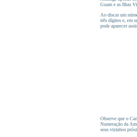
Guam e as Ilhas V
Ao discar um númer
três dígitos e, em 
pode aparecer ass
Observe que o Can
Numeração da Amér
seus vizinhos próx