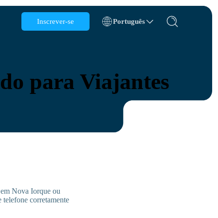
Inscrever-se
Português
Bélgica
Brunei
do para Viajantes
Chile
China
República Tcheca
Dinamarca
Estônia
s em Nova Iorque ou
 telefone corretamente
s