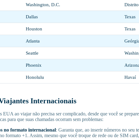
Washington, D.C.
Distrit
Dallas
Texas
Houston
Texas
Atlanta
Geórgi
Seattle
Washin
Phoenix
Arizon
Honolulu
Havaí
Viajantes Internacionais
s EUA ao viajar não precisa ser complicado, desde que você se prepar
icas para que suas chamadas ocorram sem problemas:
os no formato internacional
: Garanta que, ao inserir números no seu te
no formato +1. Assim, mesmo que você troque de rede ou de SIM card