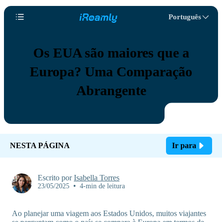
Português
Os EUA são maiores que a
Europa? Uma Comparação
Abrangente
NESTA PÁGINA
Ir para
Escrito por
Isabella Torres
23/05/2025
•
4-min de leitura
Ao planejar uma viagem aos Estados Unidos, muitos viajantes