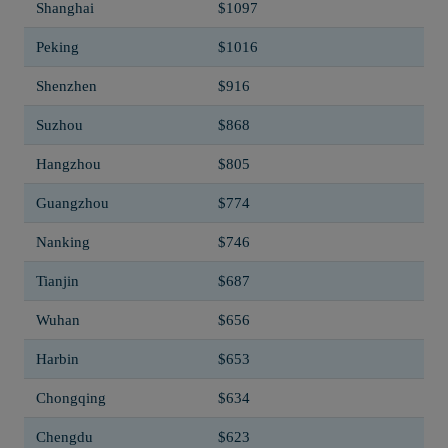
Shanghai
$1097
Peking
$1016
Shenzhen
$916
Suzhou
$868
Hangzhou
$805
Guangzhou
$774
Nanking
$746
Tianjin
$687
Wuhan
$656
Harbin
$653
Chongqing
$634
Chengdu
$623