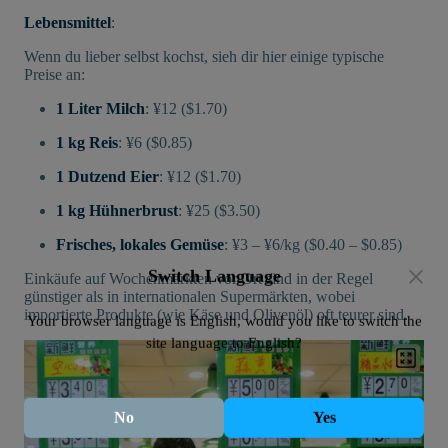
Lebensmittel
:
Wenn du lieber selbst kochst, sieh dir hier einige typische
Preise an:
1 Liter Milch
: ¥12 ($1.70)
1 kg Reis
: ¥6 ($0.85)
1 Dutzend Eier
: ¥12 ($1.70)
1 kg Hühnerbrust
: ¥25 ($3.50)
Frisches, lokales Gemüse
: ¥3 – ¥6/kg ($0.40 – $0.85)
Switch Language
Einkäufe auf Wochenmärkten vor Ort sind in der Regel
günstiger als in internationalen Supermärkten, wobei
importierte Produkte (wie Käse und Olivenöl) oft teurer sind.
Your browser language is English, would you like to switch the
site language to English?
No
Yes