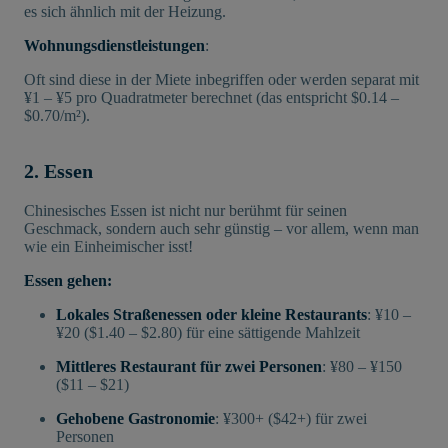
es sich ähnlich mit der Heizung.
Wohnungsdienstleistungen
:
Oft sind diese in der Miete inbegriffen oder werden separat mit
¥1 – ¥5 pro Quadratmeter berechnet (das entspricht $0.14 –
$0.70/m²).
2. Essen
Chinesisches Essen ist nicht nur berühmt für seinen
Geschmack, sondern auch sehr günstig – vor allem, wenn man
wie ein Einheimischer isst!
Essen gehen:
Lokales Straßenessen oder kleine Restaurants
: ¥10 –
¥20 ($1.40 – $2.80) für eine sättigende Mahlzeit
Mittleres Restaurant für zwei Personen
: ¥80 – ¥150
($11 – $21)
Gehobene Gastronomie
: ¥300+ ($42+) für zwei
Personen