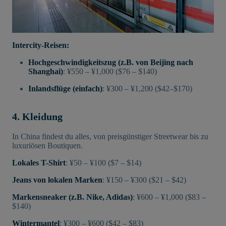
Intercity-Reisen:
Hochgeschwindigkeitszug (z.B. von Beijing nach
Shanghai)
: ¥550 – ¥1,000 ($76 – $140)
Inlandsflüge (einfach)
: ¥300 – ¥1,200 ($42–$170)
4. Kleidung
In China findest du alles, von preisgünstiger Streetwear bis zu
luxuriösen Boutiquen.
Lokales T-Shirt
: ¥50 – ¥100 ($7 – $14)
Jeans von lokalen Marken
: ¥150 – ¥300 ($21 – $42)
Markensneaker (z.B. Nike, Adidas)
: ¥600 – ¥1,000 ($83 –
$140)
Wintermantel
: ¥300 – ¥600 ($42 – $83)