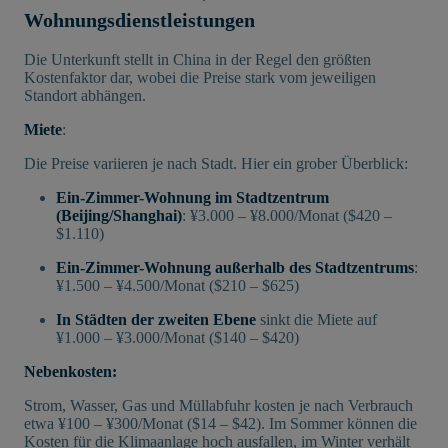
Wohnungsdienstleistungen
Die Unterkunft stellt in China in der Regel den größten
Kostenfaktor dar, wobei die Preise stark vom jeweiligen
Standort abhängen.
Miete
:
Die Preise variieren je nach Stadt. Hier ein grober Überblick:
Ein-Zimmer-Wohnung im Stadtzentrum
(Beijing/Shanghai)
: ¥3.000 – ¥8.000/Monat ($420 –
$1.110)
Ein-Zimmer-Wohnung außerhalb des Stadtzentrums
:
¥1.500 – ¥4.500/Monat ($210 – $625)
In Städten der zweiten Ebene
sinkt die Miete auf
¥1.000 – ¥3.000/Monat ($140 – $420)
Nebenkosten:
Strom, Wasser, Gas und Müllabfuhr kosten je nach Verbrauch
etwa ¥100 – ¥300/Monat ($14 – $42). Im Sommer können die
Kosten für die Klimaanlage hoch ausfallen, im Winter verhält