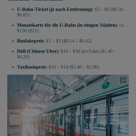
U-Bahn-Ticket (je nach Entfernung)
: ¥2 – ¥6 ($0.30 –
$0.85)
Monatskarte für die U-Bahn (in einigen Städten)
: ca.
¥150 ($21)
Busfahrpreis
: ¥1 – ¥3 ($0.14 – $0.42)
Didi (Chinese Uber)
: ¥10 – ¥30 pro Fahrt ($1.40 –
$4.20)
Taxibasispreis
: ¥10 – ¥14 ($1.40 – $2.00)