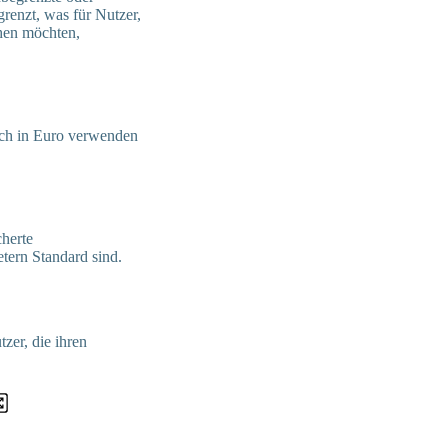
grenzt, was für Nutzer,
hen möchten,
lich in Euro verwenden
cherte
ern Standard sind.
zer, die ihren