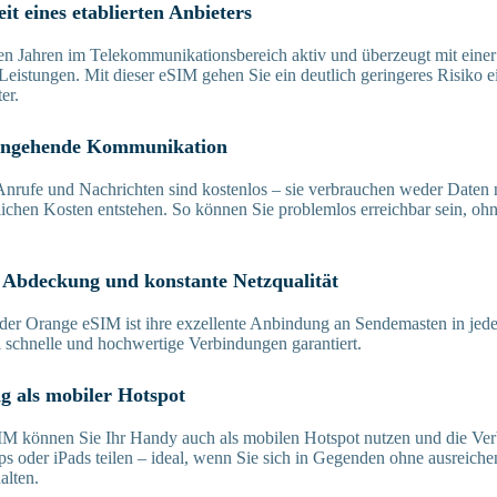
eit eines etablierten Anbieters
len Jahren im Telekommunikationsbereich aktiv und überzeugt mit einer 
eistungen. Mit dieser eSIM gehen Sie ein deutlich geringeres Risiko e
er.
eingehende Kommunikation
Anrufe und Nachrichten sind kostenlos – sie verbrauchen weder Daten
lichen Kosten entstehen. So können Sie problemlos erreichbar sein, oh
.
ge Abdeckung und konstante Netzqualität
er Orange eSIM ist ihre exzellente Anbindung an Sendemasten in jede
 schnelle und hochwertige Verbindungen garantiert.
g als mobiler Hotspot
IM können Sie Ihr Handy auch als mobilen Hotspot nutzen und die Ve
ps oder iPads teilen – ideal, wenn Sie sich in Gegenden ohne ausrei
alten.