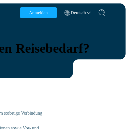
Anmelden
Deutsch
Belgien
Brunei
den Reisebedarf?
Chile
China
Tschechische Republik
Dänemark
Estland
rn sofortige Verbindung
ktionen sowie Vor- und