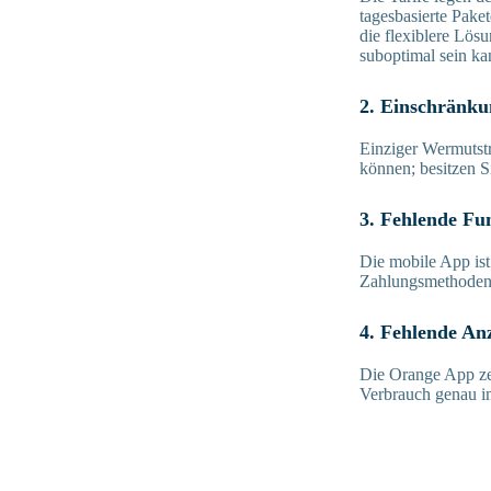
tagesbasierte Pake
die flexiblere Lö
suboptimal sein ka
2. Einschränk
Einziger Wermutstr
können; besitzen S
3. Fehlende Fu
Die mobile App ist
Zahlungsmethoden 
4. Fehlende An
Die Orange App zei
Verbrauch genau im