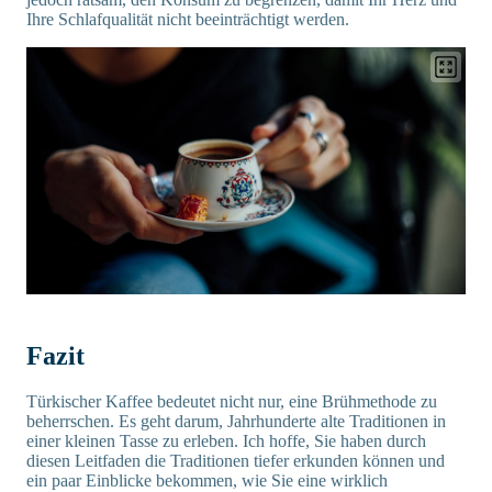
Ihre Schlafqualität nicht beeinträchtigt werden.
Fazit
Türkischer Kaffee bedeutet nicht nur, eine Brühmethode zu
beherrschen. Es geht darum, Jahrhunderte alte Traditionen in
einer kleinen Tasse zu erleben. Ich hoffe, Sie haben durch
diesen Leitfaden die Traditionen tiefer erkunden können und
ein paar Einblicke bekommen, wie Sie eine wirklich