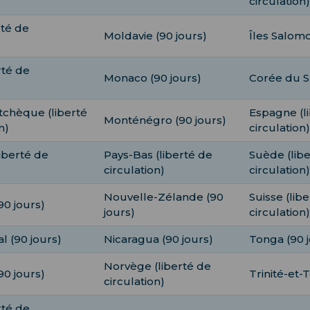
circulation)
rté de
Moldavie (90 jours)
Îles Salomo
rté de
Monaco (90 jours)
Corée du S
tchèque (liberté
Espagne (l
Monténégro (90 jours)
n)
circulation)
iberté de
Pays-Bas (liberté de
Suède (lib
circulation)
circulation)
Nouvelle-Zélande (90
Suisse (lib
0 jours)
jours)
circulation)
l (90 jours)
Nicaragua (90 jours)
Tonga (90 j
Norvège (liberté de
90 jours)
Trinité-et-
circulation)
rté de