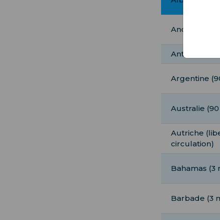
Andorre (90 
Antigua-et-B
Argentine (9
Australie (90
Autriche (lib
circulation)
Bahamas (3 
Barbade (3 