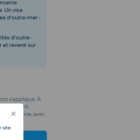
oncerne
e. Un visa
es d'outre-mer -
ités d'outre-
 et revenir sur
ion s'applique. À
inaires sont
étropolitaine, avec
 site
jours)