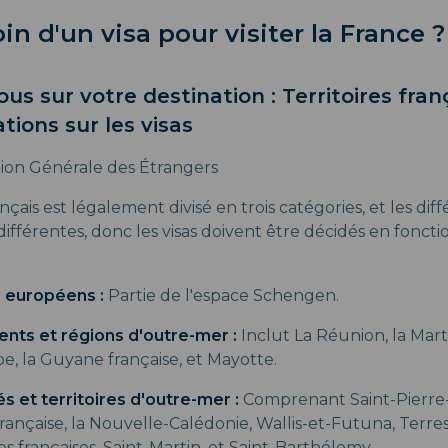
oin d'un visa pour visiter la France ?
us sur votre destination : Territoires fran
ions sur les visas
tion Générale des Étrangers
rançais est légalement divisé en trois catégories, et les di
ifférentes, donc les visas doivent être décidés en fonct
s européens :
Partie de l'espace Schengen.
ts et régions d'outre-mer :
Inclut La Réunion, la Mart
, la Guyane française, et Mayotte.
és et territoires d'outre-mer :
Comprenant Saint-Pierre-
rançaise, la Nouvelle-Calédonie, Wallis-et-Futuna, Terres
s françaises, Saint-Martin, et Saint-Barthélemy.