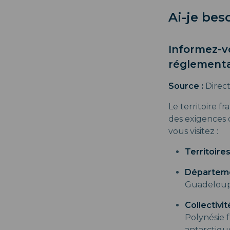
Ai-je bes
Informez-vo
réglementat
Source :
Direc
Le territoire f
des exigences d
vous visitez :
Territoire
Départemen
Guadeloupe
Collectivit
Polynésie f
antarctique