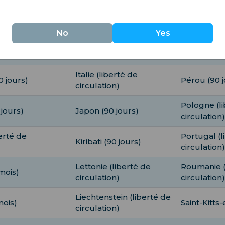
circulation)
Irlande (liberté de
jours)
Panama (90
No
Yes
circulation)
arbuda (3 mois)
Israël (90 jours)
Paraguay (9
Italie (liberté de
0 jours)
Pérou (90 j
circulation)
Pologne (l
 jours)
Japon (90 jours)
circulation)
erté de
Portugal (l
Kiribati (90 jours)
circulation)
Lettonie (liberté de
Roumanie (
mois)
circulation)
circulation)
Liechtenstein (liberté de
mois)
Saint-Kitts-
circulation)