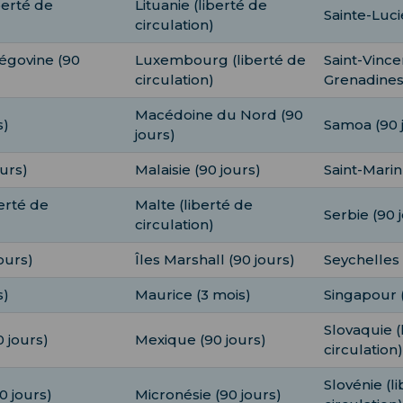
berté de
Lituanie (liberté de
Sainte-Luci
circulation)
égovine (90
Luxembourg (liberté de
Saint-Vince
circulation)
Grenadines 
Macédoine du Nord (90
s)
Samoa (90 
jours)
ours)
Malaisie (90 jours)
Saint-Marin
berté de
Malte (liberté de
Serbie (90 
circulation)
ours)
Îles Marshall (90 jours)
Seychelles 
s)
Maurice (3 mois)
Singapour (
Slovaquie (
 jours)
Mexique (90 jours)
circulation)
Slovénie (l
0 jours)
Micronésie (90 jours)