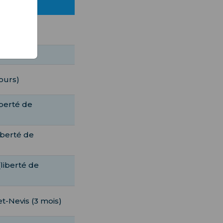
 jours)
0 jours)
ours)
iberté de
iberté de
liberté de
et-Nevis (3 mois)