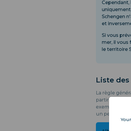
Cependant, i
uniquement l
Schengen n'a
et inversem
Si vous prév
mer, il vous
le territoire
Liste des
La règle généra
partir de 2024,
exemptés de vis
un permis délivr
Your
Albanie (90 j