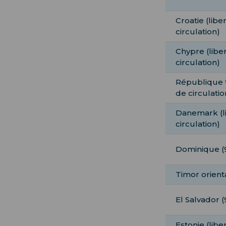
Croatie (libe
circulation)
Chypre (libe
circulation)
République 
de circulatio
Danemark (l
circulation)
Dominique (9
Timor orienta
El Salvador (
Estonie (libe