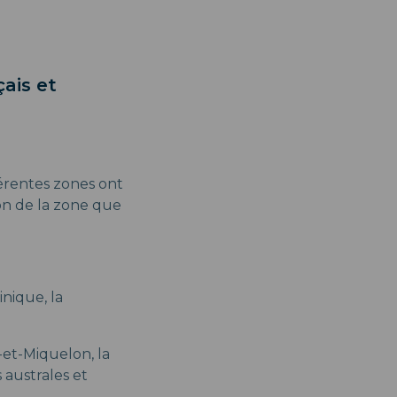
çais et
fférentes zones ont
ion de la zone que
inique, la
et-Miquelon, la
 australes et