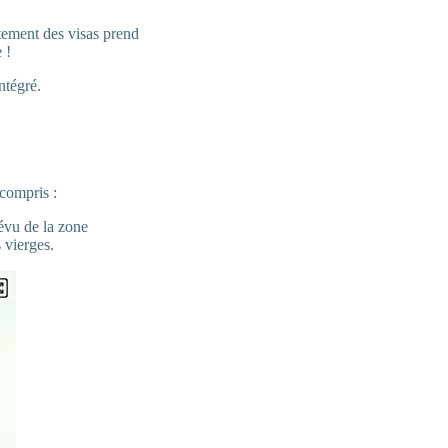
itement des visas prend
 !
ntégré.
compris :
évu de la zone
 vierges.