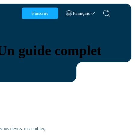
S'inscrire
Français
Belgique
Brunei
Un guide complet
Chili
Chine
République tchèque
Danemark
Estonie
ions
 vous devrez rassembler,