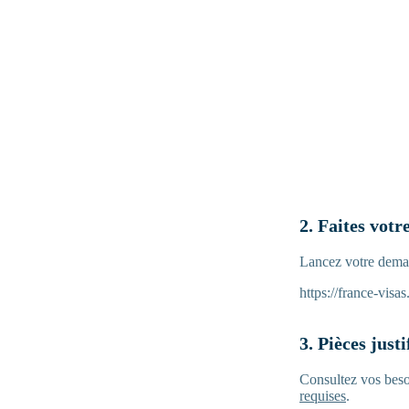
2. Faites votr
Lancez votre demand
https://france-visas
3. Pièces just
Consultez vos beso
requises
.