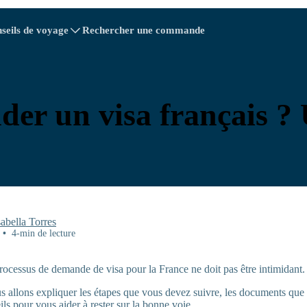
seils de voyage
Rechercher une commande
tions
tions
A - E
A - E
F - I
F - I
J - O
J - O
P - S
P - S
T - V
T - V
Autriche
Chine
Biélorussie
Europe
r un visa français ? 
Cambodge
Canada
Croatie
Chypre
nicaine
Équateur
Égypte
sabella Torres
•
4-min de lecture
rocessus de demande de visa pour la France ne doit pas être intimidant.
Explore Toutes les destinat
s allons expliquer les étapes que vous devez suivre, les documents que
ils pour vous aider à rester sur la bonne voie.