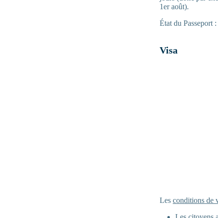
1er août).
État du Passeport :
Visa
Les
conditions de 
Les citoyens a