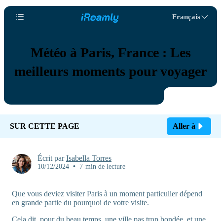
Français
Météo à Paris, France : Les
meilleurs moments pour voyager
SUR CETTE PAGE
Aller à
Écrit par
Isabella Torres
10/12/2024
•
7-min de lecture
Que vous deviez visiter Paris à un moment particulier dépend
en grande partie du pourquoi de votre visite.
Cela dit, pour du beau temps, une ville pas trop bondée, et une