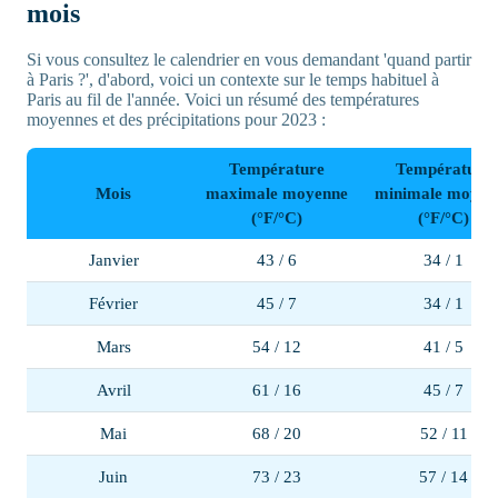
mois
Si vous consultez le calendrier en vous demandant 'quand partir
à Paris ?', d'abord, voici un contexte sur le temps habituel à
Paris au fil de l'année. Voici un résumé des températures
moyennes et des précipitations pour 2023 :
Température
Température
Mois
maximale moyenne
minimale moyen
(°F/°C)
(°F/°C)
Janvier
43 / 6
34 / 1
Février
45 / 7
34 / 1
Mars
54 / 12
41 / 5
Avril
61 / 16
45 / 7
Mai
68 / 20
52 / 11
Juin
73 / 23
57 / 14