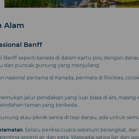
n Alam
asional Banff
 Banff seperti berada di dalam kartu pos, dengan dana
 dan puncak gunung yang menjulang.
an nasional pertama di Kanada, permata di Rockies, coc
mukan jalur pendakian yang luar biasa di sini, masing
eindahan taman yang berbeda.
unung atau piknik santai di tepi danau, ada untuk sem
elamatan
: Selalu periksa cuaca sebelum berangkat, da
nting seperti air dan peta. Waspadai satwa liar dan jaga