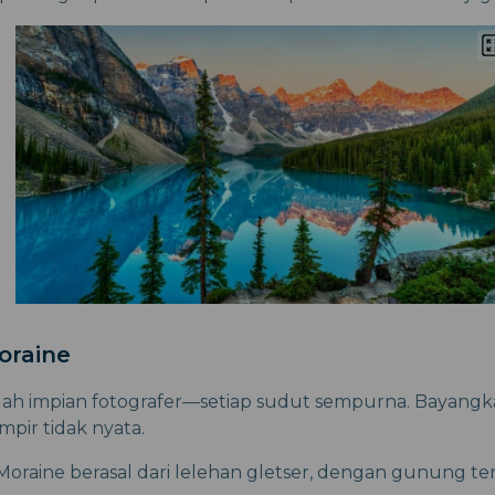
oraine
alah impian fotografer—setiap sudut sempurna. Bayang
mpir tidak nyata.
raine berasal dari lelehan gletser, dengan gunung ter