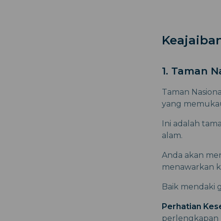
Keajaiba
1. Taman N
Taman Nasional
yang memukau
Ini adalah tam
alam.
Anda akan mene
menawarkan k
Baik mendaki g
Perhatian Kes
perlengkapan pe