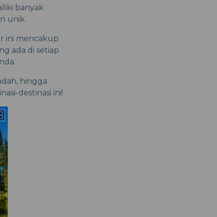
liki banyak
n unik.
ar ini mencakup
ng ada di setiap
nda.
ndah, hingga
si-destinasi ini!