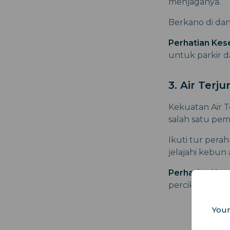
menjaganya.
Berkano di da
Perhatian Kes
untuk parkir d
3. Air Terj
Kekuatan Air T
salah satu pem
Ikuti tur per
jelajahi kebun
Perhatian Kes
percikan air, 
Your