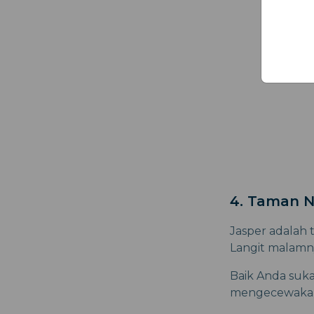
4. Taman N
Jasper adalah 
Langit malamny
Baik Anda suka
mengecewaka