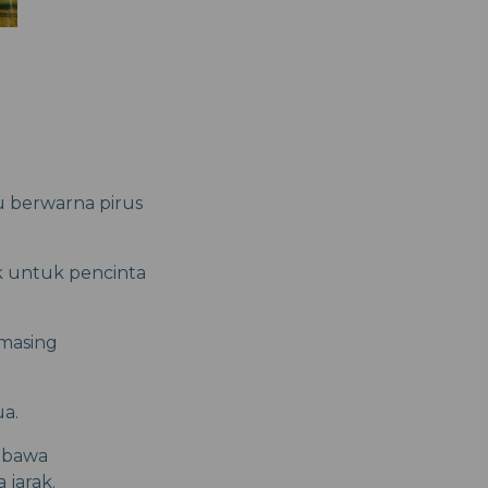
u berwarna pirus
ok untuk pencinta
-masing
ua.
n bawa
 jarak.