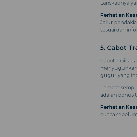
Lanskapnya ya
Perhatian Kes
Jalur pendakia
sesuai dan infor
5. Cabot Tra
Cabot Trail ada
menyuguhkan 
gugur yang in
Tempat sempurn
adalah bonus 
Perhatian Kes
cuaca sebelum