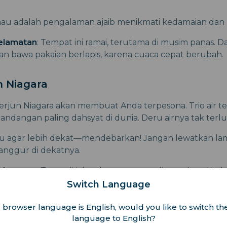
nau adalah pengalaman ajaib menikmati kedamaian dan k
elamatan
: Tempat ini ramai, terutama di musim panas. D
an bawa pakaian berlapis, karena cuaca cepat berubah.
un Niagara
erjun Niagara akan membuat Anda terpesona. Trio air ter
andangan paling dahsyat di dunia. Deru airnya tak terl
ahu agar lebih dekat—mendebarkan! Jangan lewatkan l
 anggur di dekatnya.
elamatan
: Tetap di jalur dan area yang ditentukan. Lind
dan bersiaplah menghadapi keramaian saat puncak kunj
Switch Language
 browser language is English, would you like to switch the
language to English?