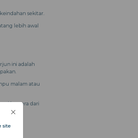
eindahan sekitar.
atang lebih awal
jun ini adalah
upakan.
ampu malam atau
ungi kamera dari
ungan.
 site