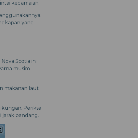
ntai kedamaian.
 menggunakannya.
engkapan yang
 Nova Scotia ini
warna musim
an makanan laut
tikungan. Periksa
 jarak pandang.