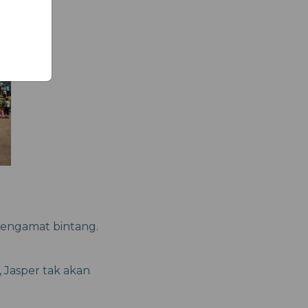
 pengamat bintang.
 Jasper tak akan