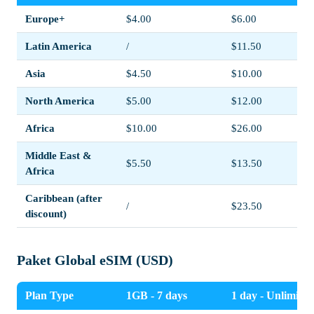
Europe+
$4.00
$6.00
Latin America
/
$11.50
Asia
$4.50
$10.00
North America
$5.00
$12.00
Africa
$10.00
$26.00
Middle East &
$5.50
$13.50
Africa
Caribbean (after
/
$23.50
discount)
Paket Global eSIM (USD)
Plan Type
1GB - 7 days
1 day - Unlimited