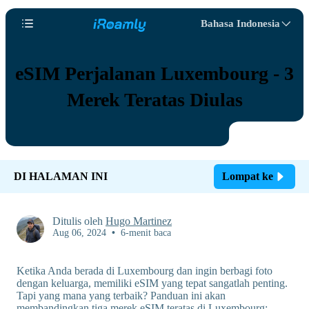
Bahasa Indonesia
eSIM Perjalanan Luxembourg - 3
Merek Teratas Diulas
DI HALAMAN INI
Lompat ke
Ditulis oleh
Hugo Martinez
Aug 06, 2024
•
6-menit baca
Ketika Anda berada di Luxembourg dan ingin berbagi foto
dengan keluarga, memiliki eSIM yang tepat sangatlah penting.
Tapi yang mana yang terbaik? Panduan ini akan
membandingkan tiga merek eSIM teratas di Luxembourg: