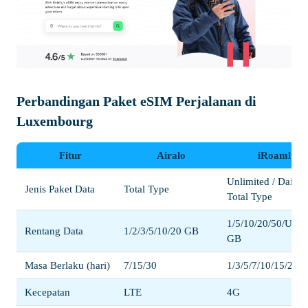
Perbandingan Paket eSIM Perjalanan di
Luxembourg
Fitur
Airalo
iRoamly
Unlimited / Daily /
Jenis Paket Data
Total Type
Total Type
1/5/10/20/50/Unli
Rentang Data
1/2/3/5/10/20 GB
GB
Masa Berlaku (hari)
7/15/30
1/3/5/7/10/15/20/3
Kecepatan
LTE
4G