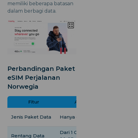
memiliki beberapa batasan
dalam berbagi data.
Perbandingan Paket
eSIM Perjalanan
Norwegia
Fitur
Airalo
iRoamly
Tak terbatas,
Jenis Paket Data
Hanya data total
harian, atau t
Dari 1 GB hingga
Dari 1 GB hin
Rentang Data