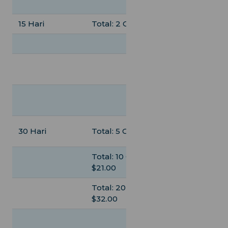
$11.50
15 Hari
Total: 2 GB, $7.00
Unlimited, $45
Total: 5 GB, $13
Total: 20 GB,
$38.00
Harian: 1 GB,
$23.00
30 Hari
Total: 5 GB, $13.00
Unlimited, $85
Total: 10 GB,
Total: 5 GB, $13
$21.00
Total: 20 GB,
Total: 10 GB,
$32.00
$22.50
Harian: 1 GB,