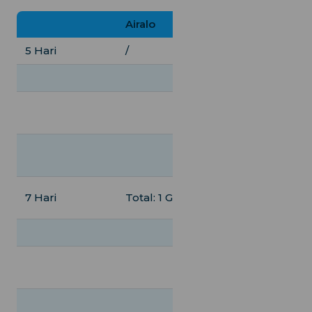
Airalo
iRoamly
5 Hari
/
Unlimited, $17.
Total: 5 GB, $11
Total: 10 GB,
$19.00
Harian: 1 GB,
$8.50
7 Hari
Total: 1 GB, $4.50
Unlimited, $23
Total: 5 GB, $11
Total: 10 GB,
$20.00
Harian: 1 GB,