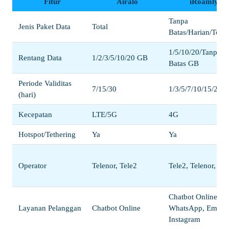
Fitur
Airalo
iRoamly
Tanpa
Jenis Paket Data
Total
Batas/Harian/Total
1/5/10/20/Tanpa
Rentang Data
1/2/3/5/10/20 GB
Batas GB
Periode Validitas
7/15/30
1/3/5/7/10/15/20/3
(hari)
Kecepatan
LTE/5G
4G
Hotspot/Tethering
Ya
Ya
Operator
Telenor, Tele2
Tele2, Telenor, Tel
Chatbot Online,
Layanan Pelanggan
Chatbot Online
WhatsApp, Email,
Instagram