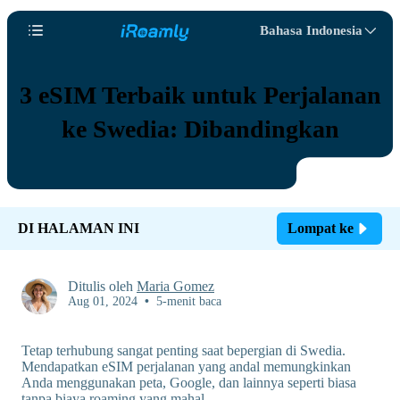
Bahasa Indonesia
3 eSIM Terbaik untuk Perjalanan
ke Swedia: Dibandingkan
DI HALAMAN INI
Lompat ke
Ditulis oleh
Maria Gomez
Aug 01, 2024
•
5-menit baca
Tetap terhubung sangat penting saat bepergian di Swedia.
Mendapatkan eSIM perjalanan yang andal memungkinkan
Anda menggunakan peta, Google, dan lainnya seperti biasa
tanpa biaya roaming yang mahal.