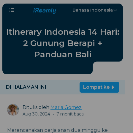
Bahasa Indonesia
Itinerary Indonesia 14 Hari:
2 Gunung Berapi +
Panduan Bali
DI HALAMAN INI
Lompat ke
Ditulis oleh
Maria Gomez
Aug 30, 2024
•
7-menit baca
Merencanakan perjalanan dua minggu ke