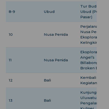
Tur Budaya di
8-9
Ubud
Ubud (Pura,
Pasar)
Perjalanan ke
Nusa Penida,
10
Nusa Penida
Eksplorasi Pant
Kelingking
Eksplorasi
Angel’s
11
Nusa Penida
Billabong dan
Broken Beach
Kembali ke Bali
12
Bali
Kegiatan santai
Kunjungi Pura
Uluwatu,
13
Bali
Pengalaman
Kuliner