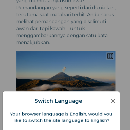
yang membuatnya istimewa?
Pemandangan yang seperti dari dunia lain,
terutama saat matahari terbit. Anda harus
melihat pemandangan yang diselimuti
awan dari tepi kawah—untuk
menggambarkannya dengan satu kata:
menakjubkan.
Switch Language
Your browser language is English, would you
Tempat Menginap:
like to switch the site language to English?
Menginaplah di dekat Gunung Bromo untuk