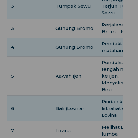
3
Tumpak Sewu
Terjun Tumpa
Sewu
Perjalanan ke
3
Gunung Bromo
Bromo, Istiraha
Pendakian saa
4
Gunung Bromo
matahari terbit
Pendakian
tengah malam
5
Kawah Ijen
ke Ijen,
Menyaksikan A
Biru
Pindah ke Bali,
6
Bali (Lovina)
Istirahat di
Lovina
Melihat Lumba
7
Lovina
lumba