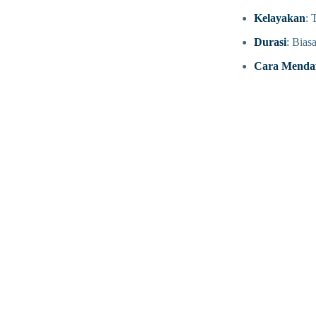
Kelayakan
: 
Durasi
: Bias
Cara Mendaf