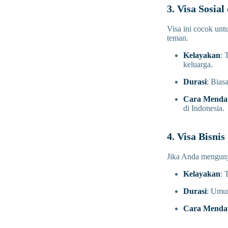
3. Visa Sosia
Visa ini cocok unt
teman.
Kelayakan
: 
keluarga.
Durasi
: Bias
Cara Mendaf
di Indonesia.
4. Visa Bisnis
Jika Anda mengunju
Kelayakan
: 
Durasi
: Umum
Cara Mendaf