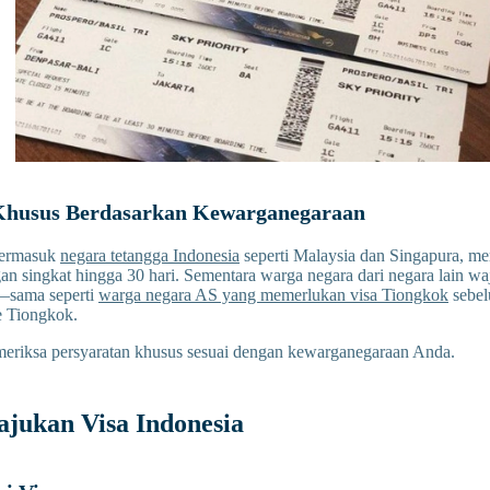
Khusus Berdasarkan Kewarganegaraan
termasuk
negara tetangga Indonesia
seperti Malaysia dan Singapura, mem
an singkat hingga 30 hari. Sementara warga negara dari negara lain waj
sama seperti
warga negara AS yang memerlukan visa Tiongkok
sebel
e Tiongkok.
eriksa persyaratan khusus sesuai dengan kewarganegaraan Anda.
jukan Visa Indonesia