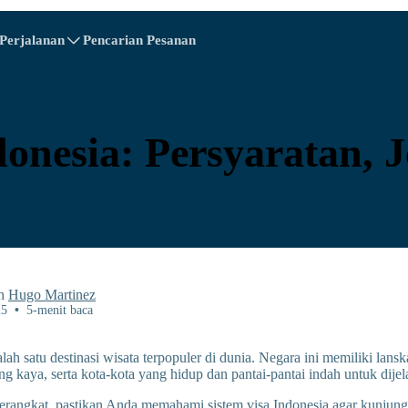
 Perjalanan
Pencarian Pesanan
A - E
A - E
F - I
F - I
J - O
J - O
P - S
P - S
T - V
T - V
Austria
Eropa
Belarus
nesia: Persyaratan, J
Kamboja
Kanada
Kroasia
Siprus
ika
Ekuador
Mesir
eh
Hugo Martinez
25
•
5-menit baca
alah satu destinasi wisata terpopuler di dunia. Negara ini memiliki la
g kaya, serta kota-kota yang hidup dan pantai-pantai indah untuk dijel
Explore All Tujuans
rangkat, pastikan Anda memahami sistem visa Indonesia agar kunjung