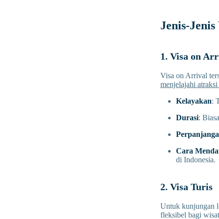
Jenis-Jenis
1. Visa on Ar
Visa on Arrival ter
menjelajahi atraks
Kelayakan
: 
Durasi
: Bias
Perpanjang
Cara Mendaf
di Indonesia.
2. Visa Turis
Untuk kunjungan le
fleksibel bagi wis