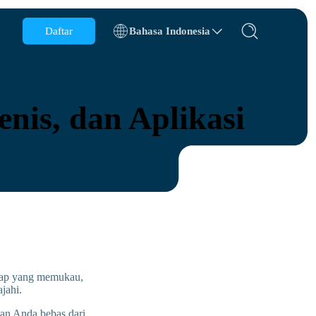
Daftar
Bahasa Indonesia
Belgia
Brunei
enis, dan Aplikasi
Cile
Cina
Republik Ceko
Denmark
Estonia
nskap yang memukau,
ajahi.
an Anda bebas dari