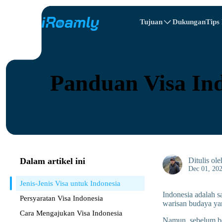
Tujuan
Dukungan
Tips
Rencana Perjalanan
eSIM Lokal
All Tujuans
All Tujuans
Albania
Cina
eSIM Regional
Panduan Visa Indo
Bulgaria
Kongo
Republik Domin
Dalam artikel ini
Ditulis ol
Dec 01, 20
Jenis-Jenis Visa untuk Indonesia
Indonesia adalah s
Persyaratan Visa Indonesia
warisan budaya yan
Cara Mengajukan Visa Indonesia
Namun, sebelum be