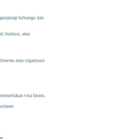
ngunjungi keluarga dan
l, budaya, atau
onesia atau organisasi
memerlukan visa bisnis.
kerjaan.