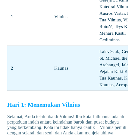
Gereja St. Anne,
Katedral Vilnius,
Ausros Vartai, Kot
1
Vilnius
Tua Vilnius, Vilnia
Rotušė, Trys Kryži
Menara Kastil
Gediminas
Laisvės al., Gereja
St. Michael the
Archangel, Jalan
2
Kaunas
Pejalan Kaki Kota
Tua Kaunas, Kastil
Kaunas, Acropolis
Hari 1: Menemukan Vilnius
Selamat, Anda telah tiba di Vilnius! Ibu kota Lithuania adalah
perpaduan indah antara keindahan barok dan pusat budaya
yang berkembang. Kota ini tidak hanya cantik – Vilnius penuh
dengan sejarah dan seni, dan Anda akan menjelajahinya