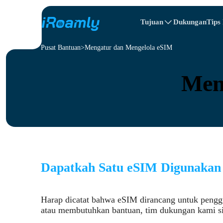
Tujuan
Dukungan
Tips
Pusat Bantuan
Rencana Perjalanan
Mengatur dan Mengelola eSIM
eSIM Lokal
All Tujuans
All Tujuans
Albania
Cina
eSIM Regional
Men
Bulgaria
Kongo
Republik Domin
Dapatkah Satu eSIM Digunakan 
Harap dicatat bahwa eSIM dirancang untuk penggun
atau membutuhkan bantuan, tim dukungan kami s