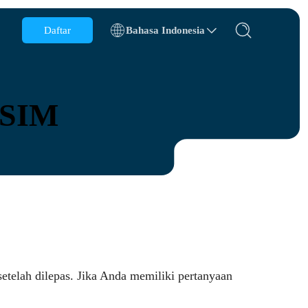
Daftar
Bahasa Indonesia
Belgia
Brunei
eSIM
Cile
Cina
Republik Ceko
Denmark
Estonia
etelah dilepas. Jika Anda memiliki pertanyaan