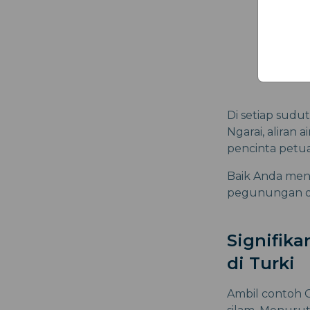
Di setiap sudu
Ngarai, aliran
pencinta petu
Baik Anda mend
pegunungan di 
Signifik
di Turki
Ambil contoh 