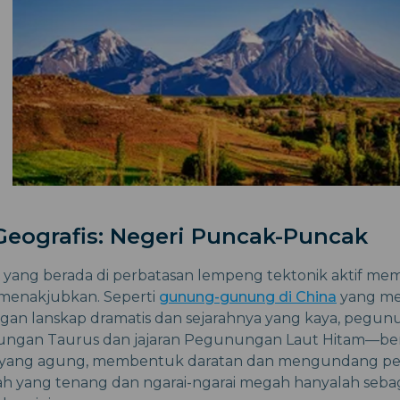
Geografis: Negeri Puncak-Puncak
yang berada di perbatasan lempeng tektonik aktif mem
menakjubkan. Seperti
gunung-gunung di China
yang me
ngan lanskap dramatis dan sejarahnya yang kaya, pegu
ungan Taurus dan jajaran Pegunungan Laut Hitam—berd
 yang agung, membentuk daratan dan mengundang pe
 yang tenang dan ngarai-ngarai megah hanyalah sebagi