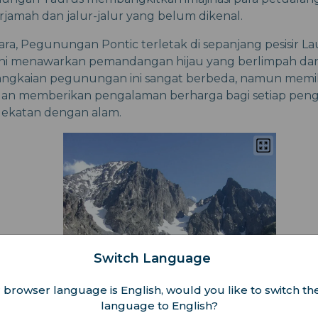
jamah dan jalur-jalur yang belum dikenal.
tara, Pegunungan Pontic terletak di sepanjang pesisir La
i menawarkan pemandangan hijau yang berlimpah dan
rangkaian pegunungan ini sangat berbeda, namun memil
n memberikan pengalaman berharga bagi setiap peng
ekatan dengan alam.
Switch Language
 browser language is English, would you like to switch the
language to English?