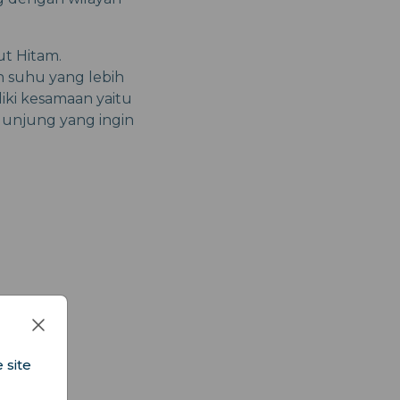
ut Hitam.
 suhu yang lebih
iki kesamaan yaitu
unjung yang ingin
 site