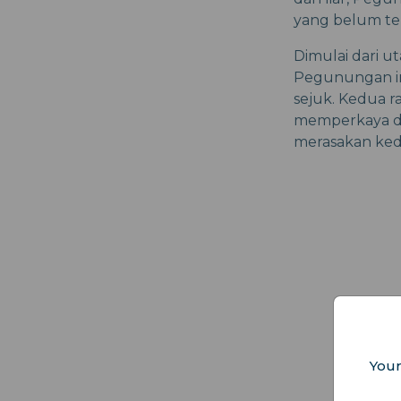
yang belum ter
Dimulai dari u
Pegunungan in
sejuk. Kedua 
memperkaya da
merasakan ked
Your