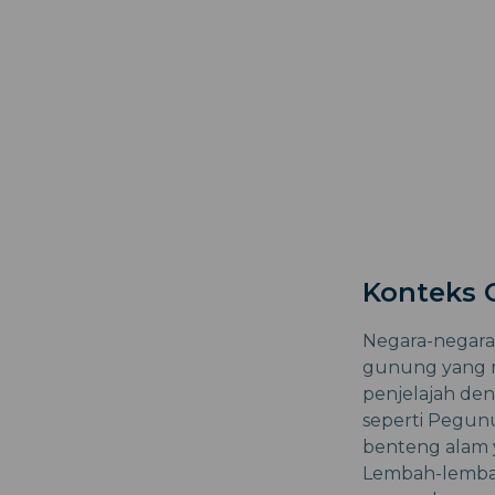
Konteks 
Negara-negara 
gunung yang 
penjelajah de
seperti Pegun
benteng alam
Lembah-lembah