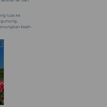
setelah air bah
ng luas ke
r gunung,
enungkan kisah-