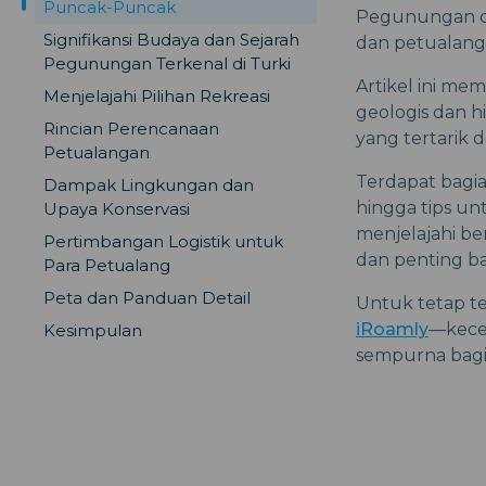
Puncak-Puncak
Pegunungan di 
Signifikansi Budaya dan Sejarah
dan petualang
Pegunungan Terkenal di Turki
Artikel ini m
Menjelajahi Pilihan Rekreasi
geologis dan hi
Rincian Perencanaan
yang tertarik 
Petualangan
Terdapat bagia
Dampak Lingkungan dan
hingga tips un
Upaya Konservasi
menjelajahi b
Pertimbangan Logistik untuk
dan penting ba
Para Petualang
Peta dan Panduan Detail
Untuk tetap t
iRoamly
—kecep
Kesimpulan
sempurna bagi