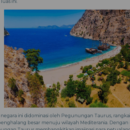
as ini.
 negara ini didominasi oleh Pegunungan Taurus, rang
penghalang besar menuju wilayah Mediterania. Dengan 
unungan Taurus membangkitkan imajinasi para petualan