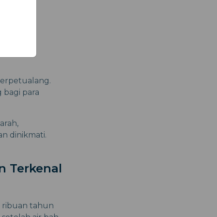
berpetualang.
 bagi para
arah,
n dinikmati.
n Terkenal
 ribuan tahun