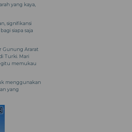
arah yang kaya,
 signifikansi
agi siapa saja
ar Gunung Ararat
i Turki. Mari
begitu memukau
ntuk menggunakan
man yang