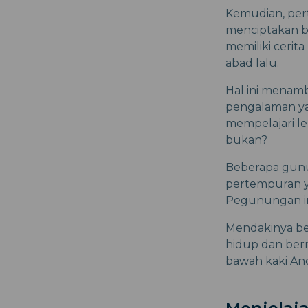
Kemudian, pert
menciptakan b
memiliki cerit
abad lalu.
Hal ini menam
pengalaman ya
mempelajari le
bukan?
Beberapa gunun
pertempuran y
Pegunungan i
Mendakinya ber
hidup dan bern
bawah kaki An