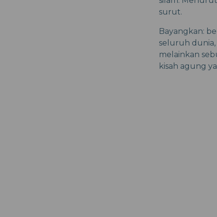
silam. Menurut
surut.
Bayangkan: be
seluruh dunia,
melainkan seb
kisah agung ya