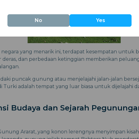
No
Yes
t negara yang menarik ini, terdapat kesempatan untuk 
 air deras, dan perbedaan ketinggian memberikan peluang
alangan.
aki puncak gunung atau menjelajahi jalan-jalan bersej
Turki adalah tempat yang luar biasa untuk dijelajahi da
ansi Budaya dan Sejarah Pegununga
Gunung Ararat, yang konon lerengnya menyimpan kisah