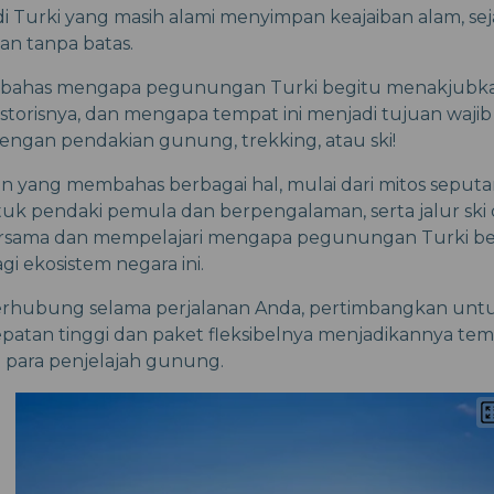
Turki yang masih alami menyimpan keajaiban alam, sej
an tanpa batas.
embahas mengapa pegunungan Turki begitu menakjubkan,
storisnya, dan mengapa tempat ini menjadi tujuan wajib b
dengan pendakian gunung, trekking, atau ski!
n yang membahas berbagai hal, mulai dari mitos seput
tuk pendaki pemula dan berpengalaman, serta jalur ski d
ersama dan mempelajari mengapa pegunungan Turki 
gi ekosistem negara ini.
erhubung selama perjalanan Anda, pertimbangkan u
atan tinggi dan paket fleksibelnya menjadikannya te
 para penjelajah gunung.