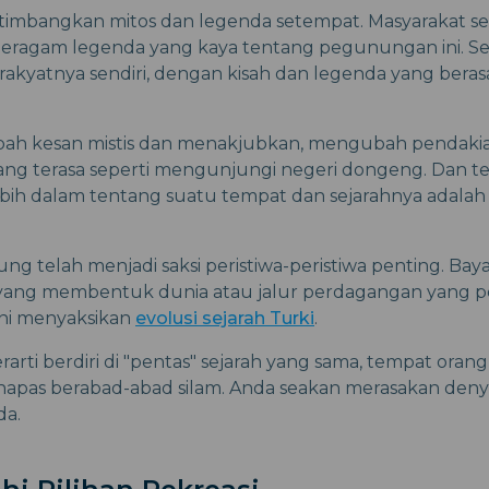
imbangkan mitos dan legenda setempat. Masyarakat sek
eragam legenda yang kaya tentang pegunungan ini. S
a rakyatnya sendiri, dengan kisah dan legenda yang beras
bah kesan mistis dan menakjubkan, mengubah pendaki
ng terasa seperti mengunjungi negeri dongeng. Dan ten
bih dalam tentang suatu tempat dan sejarahnya adalah h
g telah menjadi saksi peristiwa-peristiwa penting. Ba
ang membentuk dunia atau jalur perdagangan yang pern
ni menyaksikan
evolusi sejarah Turki
.
arti berdiri di "pentas" sejarah yang sama, tempat oran
apas berabad-abad silam. Anda seakan merasakan denyut
da.