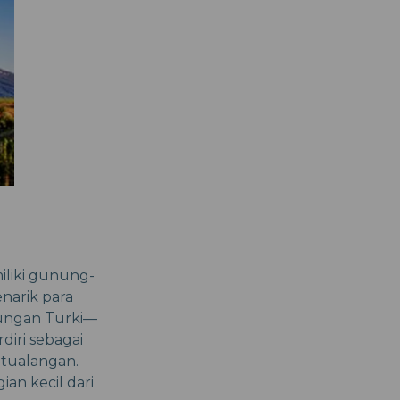
iliki gunung-
narik para
nungan Turki—
iri sebagai
tualangan.
an kecil dari