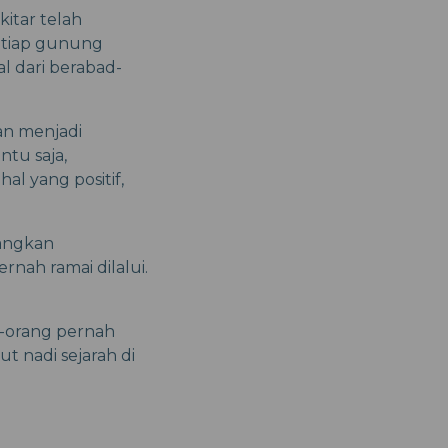
itar telah
etiap gunung
al dari berabad-
an menjadi
tu saja,
al yang positif,
yangkan
ah ramai dilalui.
g-orang pernah
 nadi sejarah di