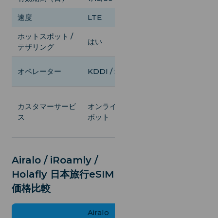
速度
LTE
4G
ホットスポット /
はい
はい
テザリング
KDDI / Softban
オペレーター
KDDI / Softbank
DOCOMO
オンラインチャ
カスタマーサービ
オンラインチャット
ボット /
ス
ボット
WhatsApp / メ
ル / INS
Airalo / iRoamly /
Holafly 日本旅行eSIM
価格比較
Airalo
iRoamly