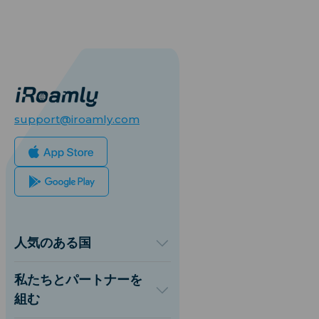
support@iroamly.com
人気のある国
アメリカ合衆国
イギリス
私たちとパートナーを
トルコ
組む
フランス
卸売プラットフォーム