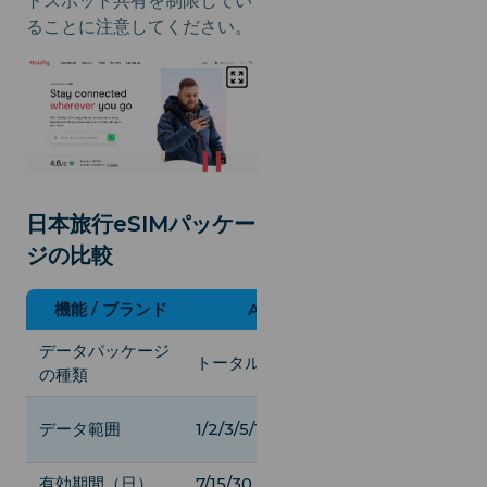
トスポット共有を制限してい
ることに注意してください。
日本旅行eSIMパッケー
ジの比較
機能 / ブランド
Airalo
iRoamly
データパッケージ
無制限 / 日次 / 
トータルタイプ
の種類
タル
1/5/10/20/無制限
データ範囲
1/2/3/5/10/20 GB
GB
有効期間（日）
7/15/30
1/3/5/7/10/15/20