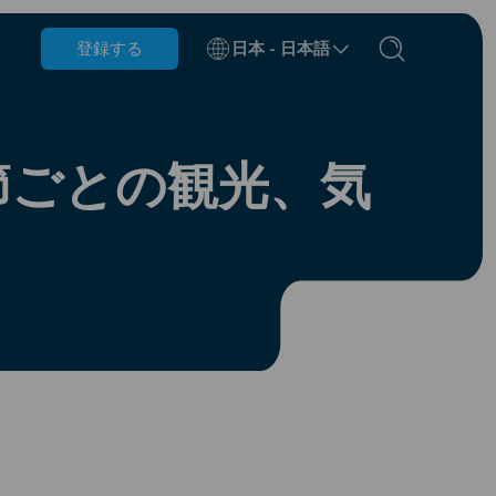
登録する
日本 - 日本語
ベルギー
ブルネイ
節ごとの観光、気
チリ
中国
チェコ共和国
デンマーク
エストニア