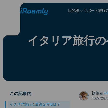
目的地
サポート
旅行
ローカル eSIM
旅程
All 目的地s
All 目的地s
アルバニア
中国
リージョナル eSIM
イタリア旅行の
ブルガリア
コンゴ
ドミニカ共和国
この記事内
執筆者
M
2025/09/
イタリア旅行に最適な時期は？