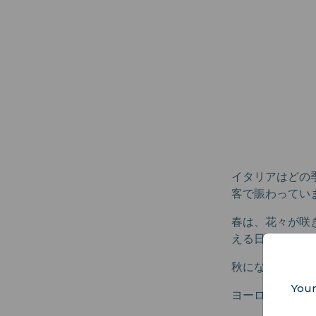
イタリアはどの
客で賑わってい
春は、花々が咲
える日も珍しく
秋になると涼し
Your
ヨーロッパのク