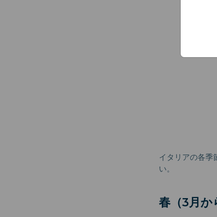
イタリアの各季
い。
春（3月か