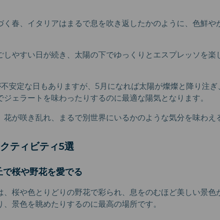
づく春、イタリアはまるで息を吹き返したかのように、色鮮や
ごしやすい日が続き、太陽の下でゆっくりとエスプレッソを楽
が不安定な日もありますが、5月になれば太陽が燦燦と降り注ぎ
でジェラートを味わったりするのに最適な陽気となります。
、花が咲き乱れ、まるで別世界にいるかのような気分を味わえ
クティビティ5選
丘で桜や野花を愛でる
は、桜や色とりどりの野花で彩られ、息をのむほど美しい景色
り、景色を眺めたりするのに最高の場所です。