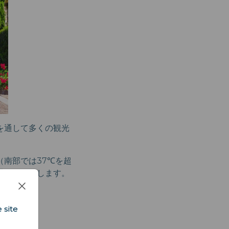
を通して多くの観光
南部では37℃を超
通りは混雑します。
なります。
 site