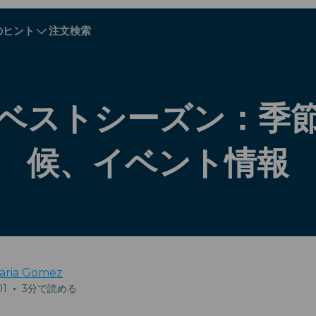
のヒント
注文検索
A - E
A - E
F - I
F - I
J - O
J - O
P - S
P - S
T - V
T - V
オーストリア
ヨーロッパ
ベラルーシ
ベストシーズン：季
カンボジア
カナダ
候、イベント情報
クロアチア
キプロス
エクアドル
エジプト
aria Gomez
01
•
3分で読める
Explore All 目的地s