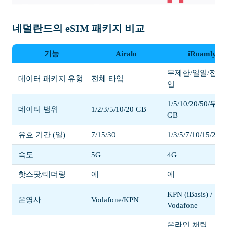
네덜란드의 eSIM 패키지 비교
기능
Airalo
iRoamly
무제한/일일/전체
데이터 패키지 유형
전체 타입
입
1/5/10/20/50/무
데이터 범위
1/2/3/5/10/20 GB
GB
유효 기간 (일)
7/15/30
1/3/5/7/10/15/20/3
속도
5G
4G
핫스팟/테더링
예
예
KPN (iBasis) /
운영사
Vodafone/KPN
Vodafone
온라인 채팅