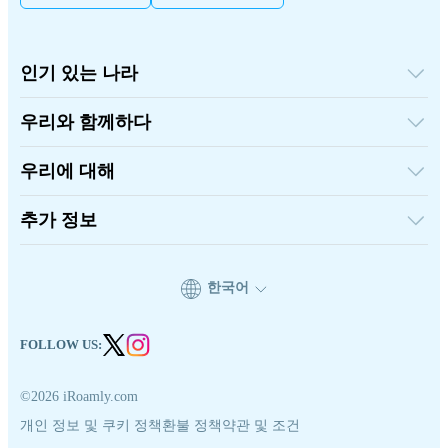
인기 있는 나라
미국
영국
우리와 함께하다
터키
도매 플랫폼
프랑스
추천하고 벌다
태국
우리에 대해
제휴 프로그램
일본
iRoamly에 대하여
API 문서
이탈리아
연락처
추가 정보
인도
스페인
지원 센터
데이터 계산기
eSIM 리뷰
한국어
작가 팀
지원되는 eSIM 기기
eSIM 기초 지식
FOLLOW US:
©2026 iRoamly.com
개인 정보 및 쿠키 정책
환불 정책
약관 및 조건