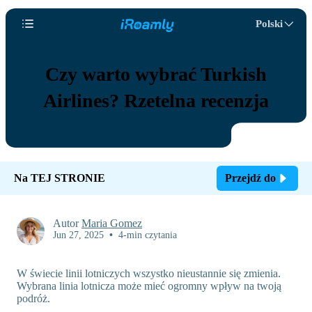
Polski
Czy warto wybrać Turkish
Airlines? Rzetelna recenzja
Na TEJ STRONIE
Przejdź do
Autor
Maria Gomez
Jun 27, 2025
•
4-min czytania
W świecie linii lotniczych wszystko nieustannie się zmienia.
Wybrana linia lotnicza może mieć ogromny wpływ na twoją
podróż.