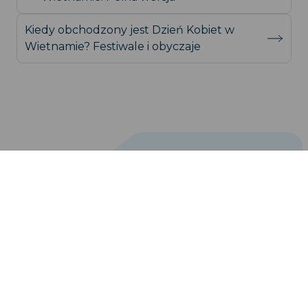
Kiedy obchodzony jest Dzień Kobiet w
Wietnamie? Festiwale i obyczaje
support@iroamly.com
Popularne kraje
Stany Zjednoczone