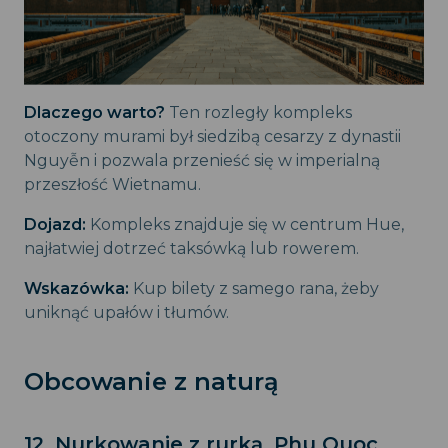
Dlaczego warto?
Ten rozległy kompleks
otoczony murami był siedzibą cesarzy z dynastii
Nguyễn i pozwala przenieść się w imperialną
przeszłość Wietnamu.
Dojazd:
Kompleks znajduje się w centrum Hue,
najłatwiej dotrzeć taksówką lub rowerem.
Wskazówka:
Kup bilety z samego rana, żeby
uniknąć upałów i tłumów.
Obcowanie z naturą
12. Nurkowanie z rurką, Phu Quoc