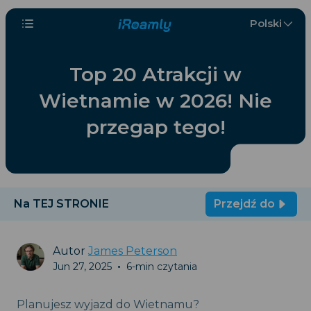
Polski
Top 20 Atrakcji w
Wietnamie w 2026! Nie
przegap tego!
Na TEJ STRONIE
Przejdź do
Autor
James Peterson
Jun 27, 2025
•
6-min czytania
Planujesz wyjazd do Wietnamu?