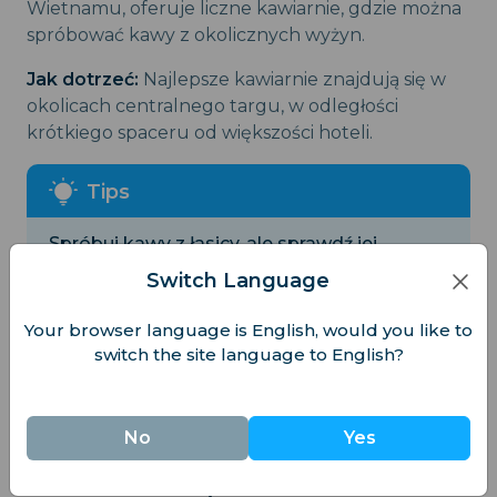
Wietnamu, oferuje liczne kawiarnie, gdzie można
spróbować kawy z okolicznych wyżyn.
Jak dotrzeć:
Najlepsze kawiarnie znajdują się w
okolicach centralnego targu, w odległości
krótkiego spaceru od większości hoteli.
Spróbuj kawy z łasicy, ale sprawdź jej
pochodzenie!
Switch Language
Your browser language is English, would you like to
switch the site language to English?
Historyczne Doświadczenia
No
Yes
10. Wycieczka do Tuneli Củ Chi, koło
Ho Chi Minh City