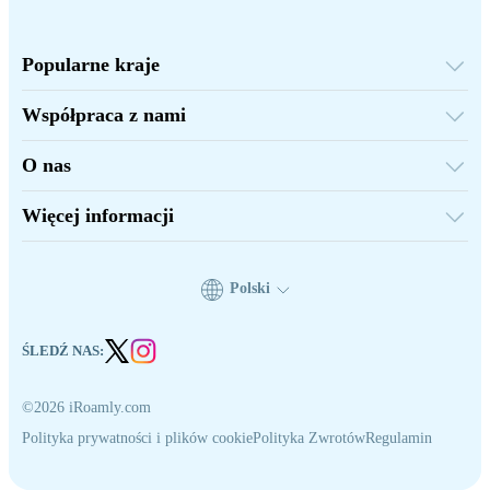
Popularne kraje
Stany Zjednoczone
Wielka Brytania
Współpraca z nami
Turcja
Platforma hurtowa
Francja
Polecaj i zarabiaj
Tajlandia
O nas
Program partnerski
Japonia
O iRoamly
Dokumentacja API
Włochy
Kontakt
Indie
Więcej informacji
Hiszpania
Centrum wsparcia
Kalkulator danych
Opinie o eSIM
Nasz zespół autorów
Polski
Obsługiwane urządzenia eSIM
Wiedza o eSIM
ŚLEDŹ NAS:
©2026 iRoamly.com
Polityka prywatności i plików cookie
Polityka Zwrotów
Regulamin