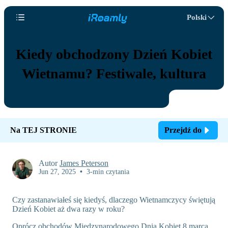
Polski
Kiedy obchodzony Dzień Kobiet
Wietnamu? Festiwale, kultura
Na TEJ STRONIE
Przejdź do
Autor
James Peterson
Jun 27, 2025
•
3-min czytania
Czy zastanawiałeś się kiedyś, dlaczego Wietnamczycy świętują
Dzień Kobiet aż dwa razy w roku?
Oprócz obchodów Międzynarodowego Dnia Kobiet 8 marca,